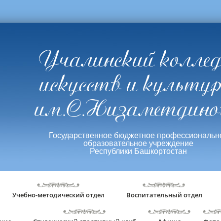
Учалинский колле
искусств и культу
им.С.Низаметдино
Государственное бюджетное профессиональн
образовательное учреждение
Республики Башкортостан
Учебно-методический отдел
Воспитательный отдел