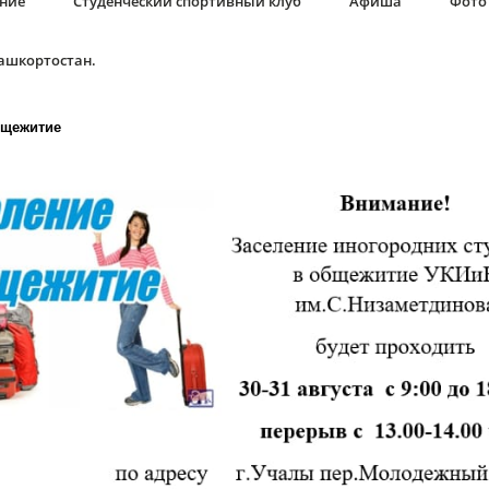
ание
Студенческий спортивный клуб
Афиша
Фото 
Башкортостан.
бщежитие