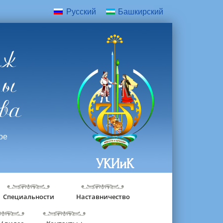
Русский
Башкирский
дж
ры
ва
ое
УКИиК
Специальности
Наставничество