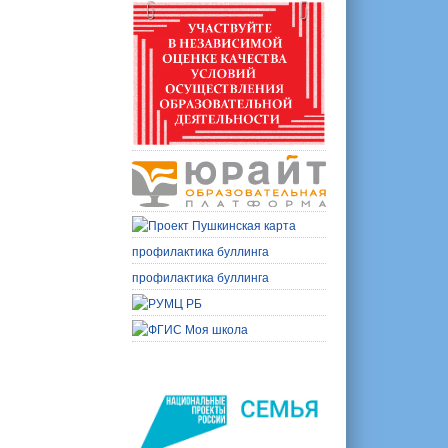
профилактика буллинга
профилактика буллинга