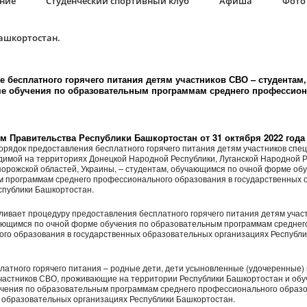
ание
Студенческий спортивный клуб
Афиша
Фото 
Башкортостан.
е бесплатного горячего питания детям участников СВО – студента
е обучения по образовательным программам среднего профессион
м Правительства Республики Башкортостан от 31 октября 2022 год
рядок предоставления бесплатного горячего питания детям участников спе
димой на территориях Донецкой Народной Республики, Луганской Народной Р
порожской областей, Украины, – студентам, обучающимся по очной форме об
 программам среднего профессионального образования в государственных 
спублики Башкортостан.
ливает процедуру предоставления бесплатного горячего питания детям учас
ающимся по очной форме обучения по образовательным программам среднег
го образования в государственных образовательных организациях Республи
латного горячего питания – родные дети, дети усыновленные (удочеренные)
участников СВО, проживающие на территории Республики Башкортостан и об
чения по образовательным программам среднего профессионального образо
 образовательных организациях Республики Башкортостан.