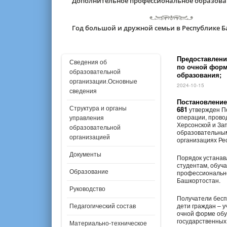
Дополнительное профессиональное образов
Год большой и дружной семьи в Республике 
Предоставлени
Сведения об
по очной форм
образовательной
образования;
организации.Основные
2024-10-15
сведения
Постановление
681
Структура и органы
утвержден По
операции, прово
управления
Херсонской и За
образовательной
образовательным
организацией
организациях Ре
Документы
Порядок устанав
студентам, обуч
Образование
профессионально
Башкортостан.
Руководство
Получатели бесп
дети граждан – 
Педагогический состав
очной форме обу
государственных
Материально-техническое