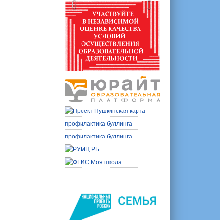
профилактика буллинга
профилактика буллинга