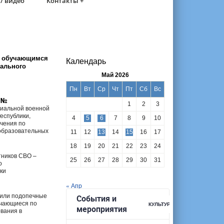
/ видео
Контакты +
м, обучающимся
Календарь
ального
Май 2026
Пн
Вт
Ср
Чт
Пт
Сб
Вс
а №
1
2
3
циальной военной
еспублики,
4
5
6
7
8
9
10
учения по
образовательных
11
12
13
14
15
16
17
18
19
20
21
22
23
24
тников СВО –
25
26
27
28
29
30
31
о
ки
« Апр
 или подопечные
учающиеся по
вания в