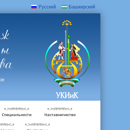
Русский
Башкирский
дж
ры
ва
ое
УКИиК
Специальности
Наставничество