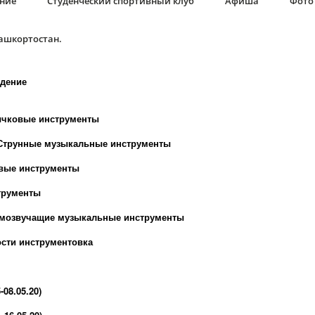
ание
Студенческий спортивный клуб
Афиша
Фото 
Башкортостан.
дение
ычковые инструменты
Струнные музыкальные инструменты
вые инструменты
трументы
амозвучащие музыкальные инструменты
ости инструментовка
08.05.20)