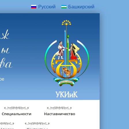
Русский
Башкирский
дж
ры
ва
ое
УКИиК
Специальности
Наставничество