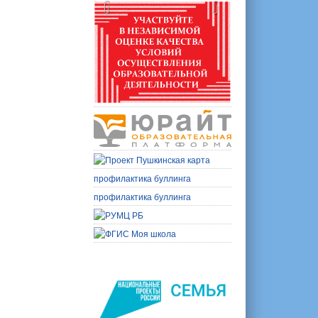
профилактика буллинга
профилактика буллинга