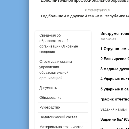
Дополнительное профессиональное образов
Год большой и дружной семьи в Республике 
Инструментове
Сведения об
2020-03-25
образовательной
организации.Основные
1 Струнно- см
сведения
2 Башкирские 
Структура и органы
управления
3 медные духо
образовательной
организацией
4 Ударные инс
Документы
5 ударные и с
Образование
график отчетн
Руководство
Задания на май
Педагогический состав
Задание №7 (05-
Материально-техническое