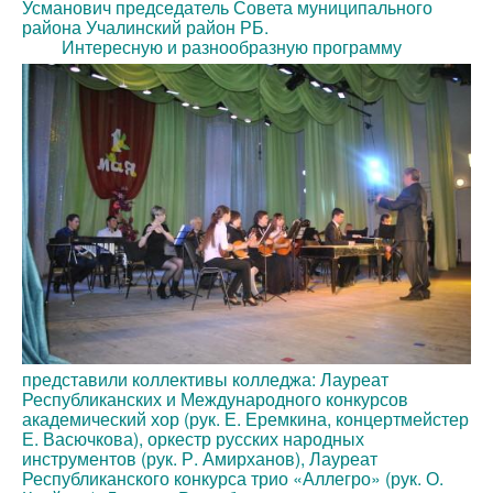
Усманович председатель Совета муниципального
района Учалинский район РБ.
Интересную и разнообразную программу
представили коллективы колледжа: Лауреат
Республиканских и Международного конкурсов
академический хор (рук. Е. Еремкина, концертмейстер
Е. Васючкова), оркестр русских народных
инструментов (рук. Р. Амирханов), Лауреат
Республиканского конкурса трио «Аллегро» (рук. О.