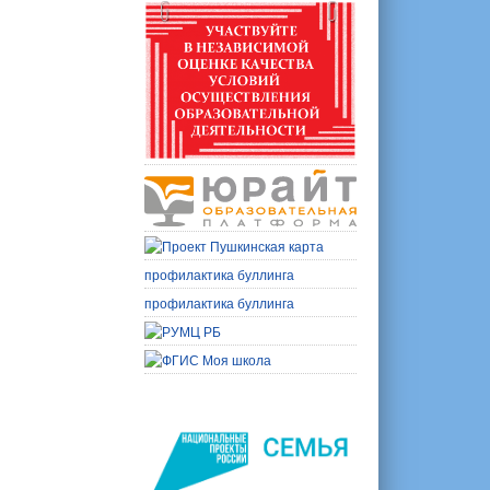
профилактика буллинга
профилактика буллинга