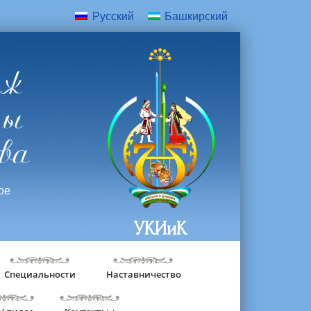
Русский
Башкирский
дж
ры
ва
ое
УКИиК
Специальности
Наставничество