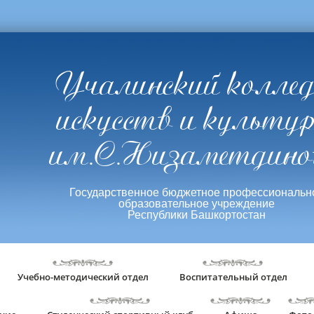
Учалинский колле
искусств и культу
им.С.Низаметдино
Государственное бюджетное профессиональн
образовательное учреждение
Республики Башкортостан
Учебно-методический отдел
Воспитательный отдел