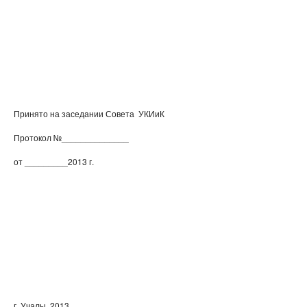
Принято на заседании Совета УКИиК
Протокол №______________
от _________2013 г.
г. Учалы, 2013