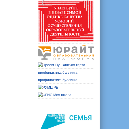
профилактика буллинга
профилактика буллинга