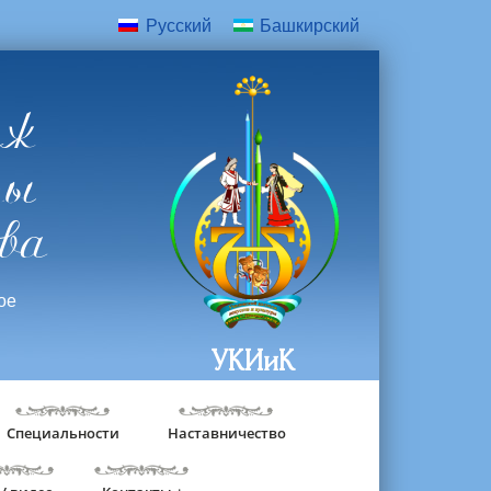
Русский
Башкирский
дж
ры
ва
ое
УКИиК
Специальности
Наставничество