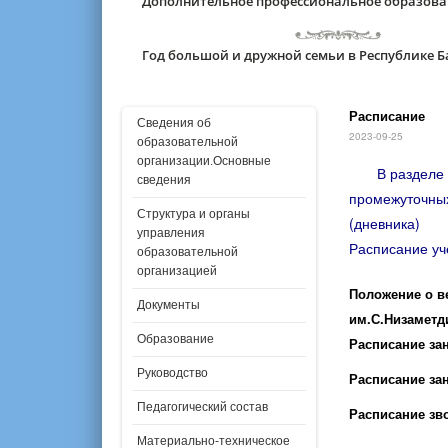
Дополнительное профессиональное образов
Год большой и дружной семьи в Республике 
Расписание
Сведения об
2023-09-25
образовательной
организации.Основные
В разделе 
сведения
промежуточных
Структура и органы
(дневника)
управления
Расписание уч
образовательной
организацией
Положение о в
Документы
им.С.Низаметд
Образование
Расписание зан
Руководство
Расписание зан
Педагогический состав
Расписание зв
Материально-техническое