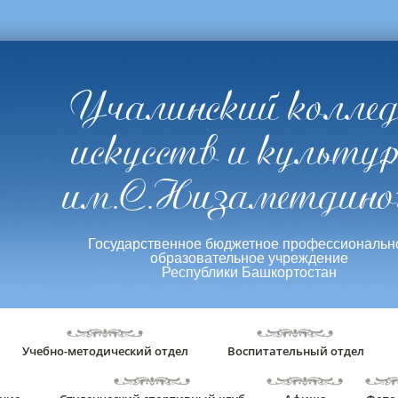
Учалинский колле
искусств и культу
им.С.Низаметдино
Государственное бюджетное профессиональн
образовательное учреждение
Республики Башкортостан
Учебно-методический отдел
Воспитательный отдел