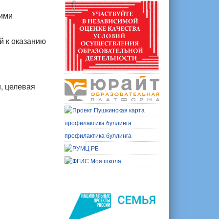
ими
й к оказанию
, целевая
профилактика буллинга
профилактика буллинга