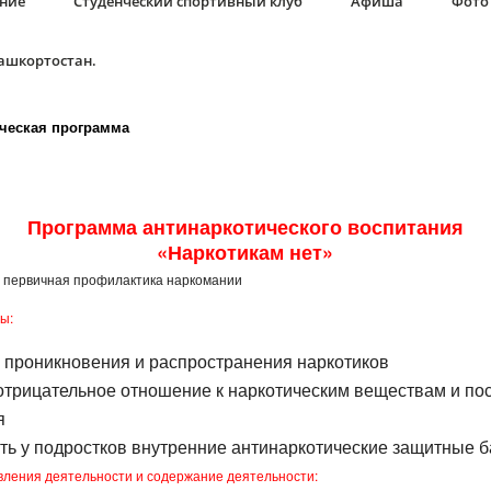
ание
Студенческий спортивный клуб
Афиша
Фото 
Башкортостан.
ическая программа
Программа антинаркотического воспитания
«Наркотикам нет»
первичная профилактика наркомании
ы:
 проникновения и распространения наркотиков
отрицательное отношение к наркотическим веществам и по
я
ь у подростков внутренние антинаркотические защитные 
ления деятельности и содержание деятельности: