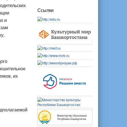
родительских
Ссылки
ации
х и
азам
у,
дого
решительное
иков, их
едполагаемой