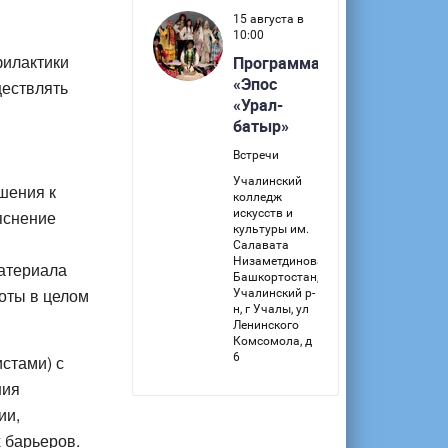
филактики
ществлять
шения к
яснение
материала
оты в целом
стами) с
ния
ии,
 барьеров.