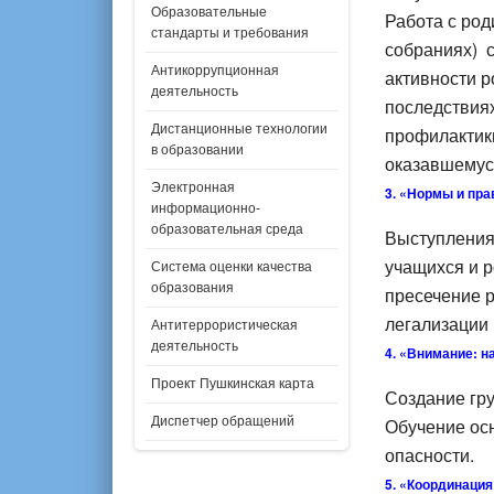
Образовательные
Работа с род
стандарты и требования
собраниях) с
Антикоррупционная
активности р
деятельность
последствия
Дистанционные технологии
профилактики
в образовании
оказавшемус
Электронная
3. «Нормы и пра
информационно-
образовательная среда
Выступления 
учащихся и р
Система оценки качества
образования
пресечение р
легализации 
Антитеррористическая
деятельность
4. «Внимание: н
Проект Пушкинская карта
Создание гр
Диспетчер обращений
Обучение осн
опасности.
5. «Координация