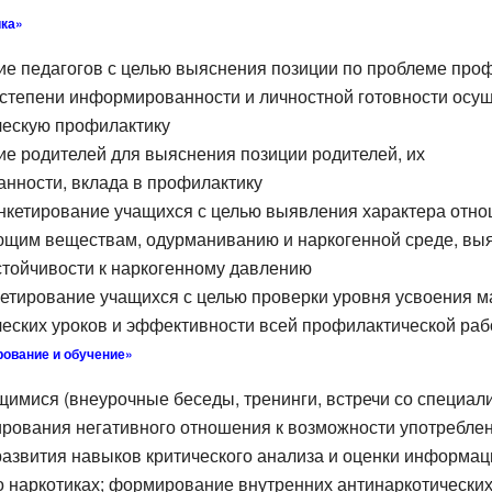
ика»
ие педагогов с целью выяснения позиции по проблеме про
 степени информированности и личностной готовности осу
ческую профилактику
е родителей для выяснения позиции родителей, их
нности, вклада в профилактику
нкетирование учащихся с целью выявления характера отно
щим веществам, одурманиванию и наркогенной среде, вы
стойчивости к наркогенному давлению
кетирование учащихся с целью проверки уровня усвоения 
еских уроков и эффективности всей профилактической раб
ование и обучение»
щимися (внеурочные беседы, тренинги, встречи со специали
рования негативного отношения к возможности употребле
развития навыков критического анализа и оценки информац
 наркотиках; формирование внутренних антинаркотических