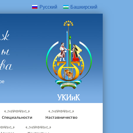
Русский
Башкирский
дж
ры
ва
ое
УКИиК
Специальности
Наставничество