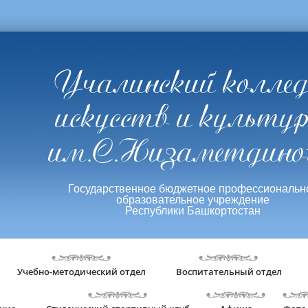
Учалинский колле
искусств и культу
им.С.Низаметдино
Государственное бюджетное профессиональн
образовательное учреждение
Республики Башкортостан
Учебно-методический отдел
Воспитательный отдел