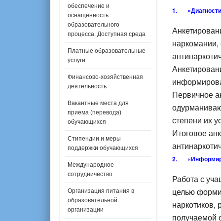
обеспечение и
1.
«Диагност
оснащенность
образовательного
Анкетирован
процесса. Доступная среда
наркомании,
Платные образовательные
антинаркоти
услуги
Анкетировани
Финансово-хозяйственная
информирова
деятельность
Первичное а
Вакантные места для
одурманиваю
приема (перевода)
степени их у
обучающихся
Итоговое ан
Стипендии и меры
антинаркотич
поддержки обучающихся
2.
«Информир
Международное
сотрудничество
Работа с уча
целью форми
Организация питания в
образовательной
наркотиков, 
организации
получаемой о