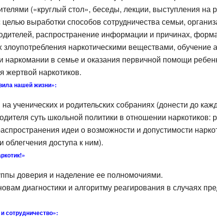
ителями («круглый стол», беседы, лекции, выступления на 
 целью выработки способов сотрудничества семьи, организ
одителей, распространение информации и причинах, форма
х злоупотребления наркотическими веществами, обучение 
 наркомании в семье и оказания первичной помощи ребенк
я жертвой наркотиков.
вила нашей жизни»:
на ученических и родительских собраниях (донести до каж
одителя суть школьной политики в отношении наркотиков: 
аспространения идеи о возможности и допустимости наркот
и облегчения доступа к ним).
аркотик!»
уппы доверия и наделение ее полномочиями.
овам диагностики и алгоритму реагирования в случаях пр
 и сотрудничество»: