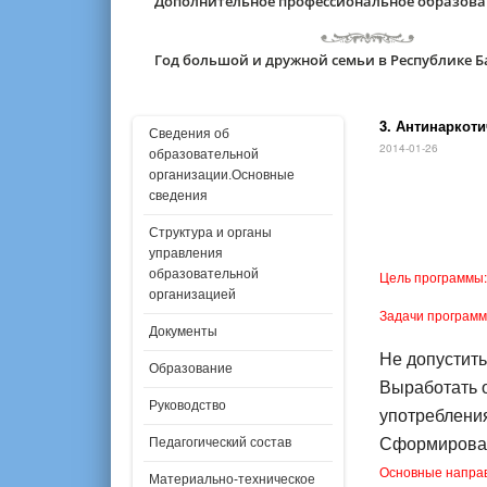
Дополнительное профессиональное образов
Год большой и дружной семьи в Республике 
3. Антинаркот
Сведения об
2014-01-26
образовательной
организации.Основные
сведения
Структура и органы
управления
образовательной
Цель программы:
организацией
Задачи программ
Документы
Не допустить
Образование
Выработать 
Руководство
употреблени
Сформироват
Педагогический состав
Основные направ
Материально-техническое