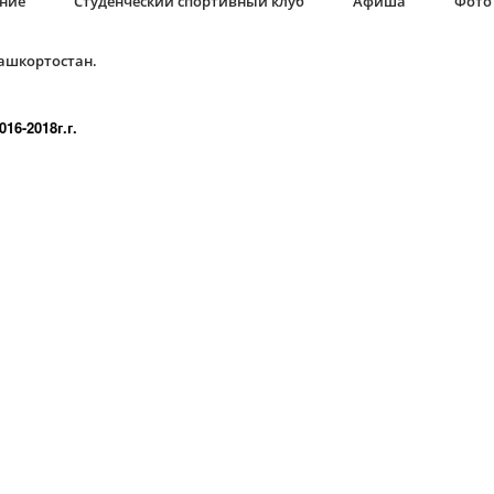
ание
Студенческий спортивный клуб
Афиша
Фото 
Башкортостан.
16-2018г.г.