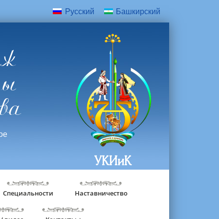
Русский
Башкирский
дж
ры
ва
ое
УКИиК
Специальности
Наставничество