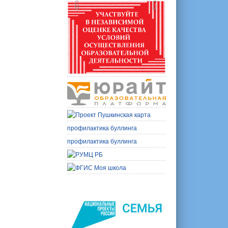
профилактика буллинга
профилактика буллинга