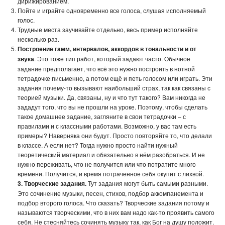
дирижированием.
Пойте и играйте одновременно все голоса, слушая исполняемый
голос.
Трудные места заучивайте отдельно, весь пример исполняйте
несколько раз.
Построение гамм, интервалов, аккордов в тональности и от
звука
. Это тоже тип работ, который задают часто. Обычное
задание предполагает, что всё это нужно построить в нотной
тетрадочке письменно, а потом ещё и петь голосом или играть. Эти
задания почему-то вызывают наибольший страх, так как связаны с
теорией музыки. Да, связаны, ну и что тут такого? Вам никогда не
зададут того, что вы не прошли на уроке. Поэтому, чтобы сделать
такое домашнее задание, загляните в свои тетрадочки – с
правилами и с классными работами. Возможно, у вас там есть
примеры? Наверняка они будут. Просто повторяйте то, что делали
в классе. А если нет? Тогда нужно просто найти нужный
теоретический материал и обязательно в нём разобраться. И не
нужно переживать, что не получится или что потратите много
времени. Получится, и время потраченное себя окупит с лихвой.
3. Творческие задания.
Тут задания могут быть самыми разными.
Это сочинение музыки, песен, стихов, подбор аккомпанемента и
подбор второго голоса. Что сказать? Творческие задания потому и
называются творческими, что в них вам надо как-то проявить самого
себя. Не стесняйтесь сочинять музыку так, как Бог на душу положит.