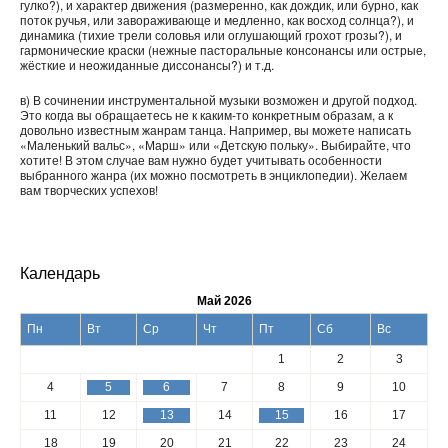
гулко?), и характер движения (размеренно, как дождик, или бурно, как
поток ручья, или завораживающе и медленно, как восход солнца?), и
динамика (тихие трели соловья или оглушающий грохот грозы?), и
гармонические краски (нежные пасторальные консонансы или острые,
жёсткие и неожиданные диссонансы?) и т.д.
в) В сочинении инструментальной музыки возможен и другой подход.
Это когда вы обращаетесь не к каким-то конкретным образам, а к
довольно известным жанрам танца. Например, вы можете написать
«Маленький вальс», «Марш» или «Детскую польку». Выбирайте, что
хотите! В этом случае вам нужно будет учитывать особенности
выбранного жанра (их можно посмотреть в энциклопедии). Желаем
вам творческих успехов!
Календарь
Май 2026
Пн
Вт
Ср
Чт
Пт
Сб
Вс
1
2
3
4
5
6
7
8
9
10
11
12
13
14
15
16
17
18
19
20
21
22
23
24