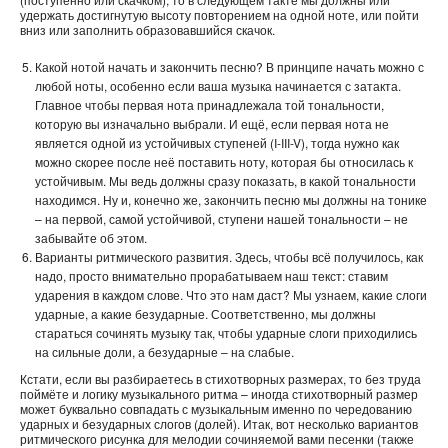
удержать достигнутую высоту повторением на одной ноте, или пойти
вниз или заполнить образовавшийся скачок.
Какой нотой начать и закончить песню? В принципе начать можно с
любой ноты, особенно если ваша музыка начинается с затакта.
Главное чтобы первая нота принадлежала той тональности,
которую вы изначально выбрали. И ещё, если первая нота не
является одной из устойчивых ступеней (I-III-V), тогда нужно как
можно скорее после неё поставить ноту, которая бы относилась к
устойчивым. Мы ведь должны сразу показать, в какой тональности
находимся. Ну и, конечно же, закончить песню мы должны на тонике
– на первой, самой устойчивой, ступени нашей тональности – не
забывайте об этом.
Варианты ритмического развития. Здесь, чтобы всё получилось, как
надо, просто внимательно прорабатываем наш текст: ставим
ударения в каждом слове. Что это нам даст? Мы узнаем, какие слоги
ударные, а какие безударные. Соответственно, мы должны
стараться сочинять музыку так, чтобы ударные слоги приходились
на сильные доли, а безударные – на слабые.
Кстати, если вы разбираетесь в стихотворных размерах, то без труда
поймёте и логику музыкального ритма – иногда стихотворный размер
может буквально совпадать с музыкальным именно по чередованию
ударных и безударных слогов (долей). Итак, вот несколько вариантов
ритмического рисунка для мелодии сочиняемой вами песенки (также