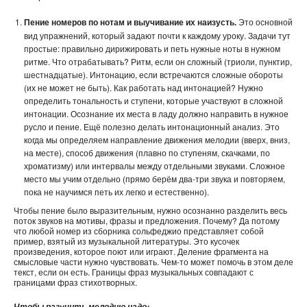
Пение номеров по нотам и выучивание их наизусть.
Это основной
вид упражнений, который задают почти к каждому уроку. Задачи тут
простые: правильно дирижировать и петь нужные ноты в нужном
ритме. Что отрабатывать? Ритм, если он сложный (триоли, пунктир,
шестнадцатые). Интонацию, если встречаются сложные обороты
(их не может не быть). Как работать над интонацией? Нужно
определить тональность и ступени, которые участвуют в сложной
интонации. Осознание их места в ладу должно направить в нужное
русло и пение. Ещё полезно делать интонационный анализ. Это
когда мы определяем направление движения мелодии (вверх, вниз,
на месте), способ движения (плавно по ступеням, скачками, по
хроматизму) или интервалы между отдельными звуками. Сложное
место мы учим отдельно (прямо берём два-три звука и повторяем,
пока не научимся петь их легко и естественно).
Чтобы пение было выразительным, нужно осознанно разделить весь
поток звуков на мотивы, фразы и предложения. Почему? Да потому
что любой номер из сборника сольфеджио представляет собой
пример, взятый из музыкальной литературы. Это кусочек
произведения, которое поют или играют. Деление фрагмента на
смысловые части нужно чувствовать. Чем-то может помочь в этом деле
текст, если он есть. Границы фраз музыкальных совпадают с
границами фраз стихотворных.
Чтобы разучить мелодию надо: