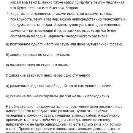
характера текста, можно также сразу придумать темп – медленная
это будет песенка или быстрая, бодрая.
Когда мы определились с такими простыми вещами, как лад,
тональность, темп и размер, можно непосредственно переходить к
придумыванию мелодии. И здесь нужно учитывать два основных
момента – ритм мелодии и то, из каких по высоте звуков будет
составлена мелодия. Варианты мелодического развития:
а) повторение одного и того же звука или даже музыкальной фразы;
б) движение вверх по ступеням гаммы;
в) движение вниз по ступеням гаммы;
г) движение вверх или вниз через одну ступеньку;
д) различные виды опеваний одной нотки соседними нотками;
е) скачки на любые интервалы (не зря же вы их проходили?).
Не обязательно придерживаться на протяжении всей песенки лишь
одного приёма мелодического развития, нужно эти приёмы
чередовать, комбинировать, смешивать между собой. А ещё нужно
проследить за тем, чтобы мелодическое движение по своему
направлению не было однородным (то есть только вниз или только
вверх). Проще говоря, если в одном такте мелодия двигалась вверх
(поступенно или скачком), то в следующем такте мы должны или