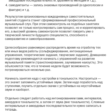
аккордовые последовательности, фрагменты мелодий и т.д.);
самодиктанты — запись знакомых произведений (в одноголосии и
фактуре) и т.д.
Результатом организованных каждодневных самостоятельных
занятий студента станет сформированный профессиональный
музыкальный слух. При этом самоконтроль на подобных занятиях
позволит не только контролировать сам процесс, но и корректировать
его, а высокий уровень самоконтроля позволит говорить уже о
творческой личности будущего специалиста, способного к
саморазвитию и самообразованию.
Целесообразно равномерно распределять время на отработку тех
или иных видов работы (сольфеджирование, интонационные
упражнения, теоретические задания, творческие задания). Домашнюю
подготовку рекомендуется начинать с упражнений на развитие
музыкальной памяти (транспонирование, заучивание наизусть). Это
объясняется тем, что в течение недели будет возможность
потренироваться несколько раз.
Начинать занятия надо с настройки в тональности. Настроиться —
это значит запомнить устойчивые звуки. Затем надо поработать над
ступенями, поучить отдельно скачки с устойчивых на неустойчивые
звуки и наоборот.
Отдельно следует работать над интонированием гамм, интервалов,
аккордов в тональности, а затем от звука (вне тональности). Сложные
интервальные и аккордовые последовательности нужно записать в
тетрадь.