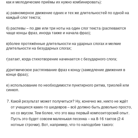
как и мелодические приёмы их нужно комбинировать):
а) равномерное движение одних и тех же длительностей по одной на
каждый слог текста;
б) распевы – по две или три ноты на один слог текста (распеваются
чаще концы фраз, иногда также и начала фраз);
в)более протяжённые длительности на ударных слогах и мелкие
длительности на безударных слогах;
г)затакт, когда стихотворение начинается с безударного слога;
д)ритмическое растягивание фраз к концу (замедление движения в
конце фраз);
е) использование по необходимости пунктирного ритма, триолей или
синкоп.
Какой результат может получиться? Ну, конечно же, никто не ждёт
от учащихся каких-то шедевров – всё должно быть довольно просто,
но со вкусом. Тем более, что это ваш первый композиторский опыт.
Пусть это будет совсем маленькая песенка – на 8-16 тактов (2-4
нотные строчки). Вот, например, что-то наподобие такого: