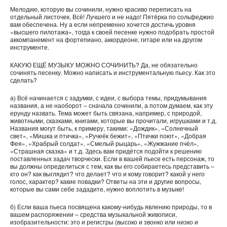
Мелодию, которую вы сочинили, нужно красиво переписать на
отдельный листочек. Всё! Лучшего и не надо! Пятёрка по сольфеджио
вам обеспечена. Ну а если непременно хочется достичь уровня
«высшего пилотажа», тогда к своей песенке нужно подобрать простой
аккомпанемент на фортепиано, аккордеоне, гитаре или на другом
инструменте.
КАКУЮ ЕЩЁ МУЗЫКУ МОЖНО СОЧИНИТЬ? Да, не обязательно
сочинять песенку. Можно написать и инструментальную пьесу. Как это
сделать?
а) Всё начинается с задумки, с идеи, с выбора темы, придумывания
названия, а не наоборот – сначала сочинили, а потом думаем, как эту
ерунду назвать. Тема может быть связана, например, с природой,
животными, сказками, книгами, которые вы прочитали, игрушками и т.д.
Названия могут быть, к примеру, такими: «Дождик», «Солнечный
свет», «Мишка и птичка», «Ручеёк бежит», «Птички поют», «Добрая
Фея», «Храбрый солдат», «Смелый рыцарь», «Жужжание пчёл»,
«Страшная сказка» и т.д. Здесь вам придётся подойти к решению
поставленных задач творчески. Если в вашей пьесе есть персонаж, то
вы должны определиться с тем, как вы его собираетесь представить –
кто он? как выглядит? что делает? что и кому говорит? какой у него
голос, характер? какие повадки? Ответы на эти и другие вопросы,
которые вы сами себе зададите, нужно воплотить в музыке!
б) Если ваша пьеса посвящена какому-нибудь явлению природы, то в
вашем распоряжении – средства музыкальной живописи,
изобразительности: это и регистры (высоко и звонко или низко и