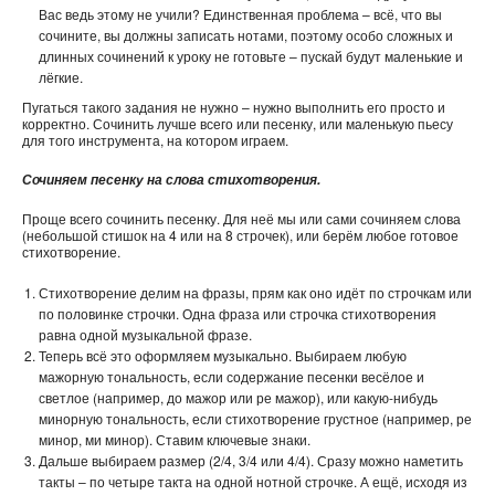
Вас ведь этому не учили? Единственная проблема – всё, что вы
сочините, вы должны записать нотами, поэтому особо сложных и
длинных сочинений к уроку не готовьте – пускай будут маленькие и
лёгкие.
Пугаться такого задания не нужно – нужно выполнить его просто и
корректно. Сочинить лучше всего или песенку, или маленькую пьесу
для того инструмента, на котором играем.
Сочиняем песенку на слова стихотворения.
Проще всего сочинить песенку. Для неё мы или сами сочиняем слова
(небольшой стишок на 4 или на 8 строчек), или берём любое готовое
стихотворение.
Стихотворение делим на фразы, прям как оно идёт по строчкам или
по половинке строчки. Одна фраза или строчка стихотворения
равна одной музыкальной фразе.
Теперь всё это оформляем музыкально. Выбираем любую
мажорную тональность, если содержание песенки весёлое и
светлое (например, до мажор или ре мажор), или какую-нибудь
минорную тональность, если стихотворение грустное (например, ре
минор, ми минор). Ставим ключевые знаки.
Дальше выбираем размер (2/4, 3/4 или 4/4). Сразу можно наметить
такты – по четыре такта на одной нотной строчке. А ещё, исходя из