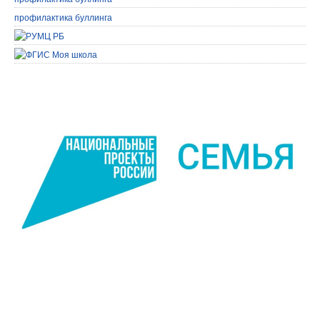
профилактика буллинга