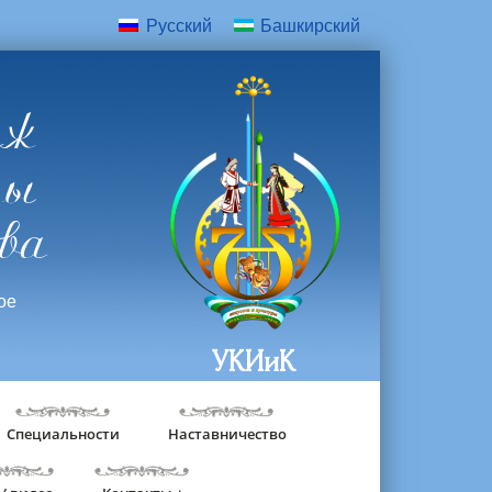
Русский
Башкирский
дж
ры
ва
ое
УКИиК
Специальности
Наставничество