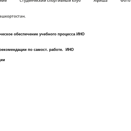
ание
Студенческий спортивный клуб
Афиша
Фото 
Башкортостан.
ческое обеспечение учебного процесса ИНО
рекомендации по самост. работе. ИНО
ции