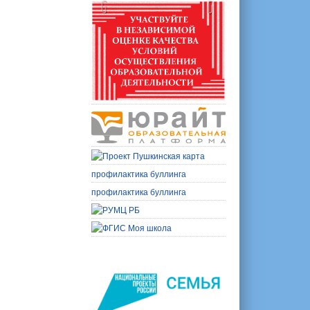
профилактика буллинга
профилактика буллинга