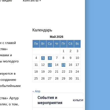
/ видео
Контакты +
Календарь
Май 2026
 с главой
Пн
Вт
Ср
Чт
Пт
Сб
Вс
ства»
1
2
3
иками и
4
5
6
7
8
9
10
сы молодого
11
12
13
14
15
16
17
18
19
20
21
22
23
24
изуются в
о созданию
25
26
27
28
29
30
31
 событийными
« Апр
ства» Артур
лях, о том,