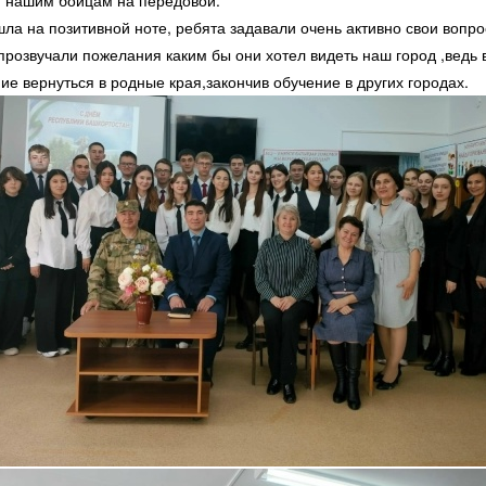
я нашим бойцам на передовой.
а на позитивной ноте, ребята задавали очень активно свои вопро
 прозвучали пожелания каким бы они хотел видеть наш город ,ведь 
ие вернуться в родные края,закончив обучение в других городах.