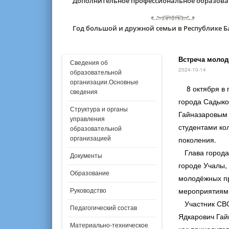
Дополнительное профессиональное образов
Год большой и дружной семьи в Республике 
Встреча молод
Сведения об
2024-10-14
образовательной
организации.Основные
8 октября в г
сведения
города Садыко
Структура и органы
Гайназаровым 
управления
студентами ко
образовательной
поколения.
организацией
Глава города 
Документы
городе Учалы,
Образование
молодёжных пр
мероприятиями
Руководство
Участник СВО,
Педагогический состав
Ядкарович Гай
Материально-техническое