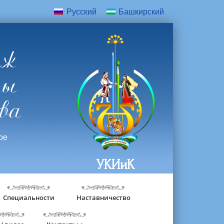
Русский
Башкирский
дж
ры
ва
ое
УКИиК
Специальности
Наставничество