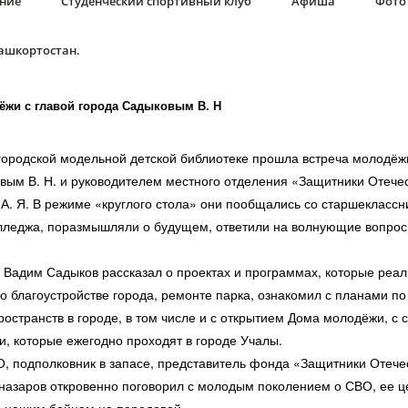
ание
Студенческий спортивный клуб
Афиша
Фото 
Башкортостан.
ёжи с главой города Садыковым В. Н
ородской модельной детской библиотеке прошла встреча молодёжи
вым В. Н. и руководителем местного отделения «Защитники Отече
А. Я. В режиме «круглого стола» они пообщались со старшеклассн
лледжа, поразмышляли о будущем, ответили на волнующие вопро
Вадим Садыков рассказал о проектах и программах, которые реал
 о благоустройстве города, ремонте парка, ознакомил с планами п
остранств в городе, в том числе и с открытием Дома молодёжи, с
, которые ежегодно проходят в городе Учалы.
 подполковник в запасе, представитель фонда «Защитники Отече
назаров откровенно поговорил с молодым поколением о СВО, ее це