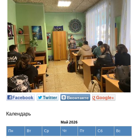
Facebook
Twitter
Вконтакте
Google+
Календарь
Май 2026
Пн
Вт
Ср
Чт
Пт
Сб
Вс