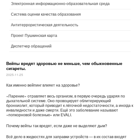
Электронная информационно-образовательная среда
Система оценки качества образования
Антитеррористическая деятельность
Проект Пушкинская карта
Диспетчер обращений
Вейпы вредят здоровью не меньше, чем обыкновенные
сигареты.
2025-11-25
Как именно вейпинг влияет на здоровье?
«Парение» отравляет весь организм, в первую очередь ударяя по
дыхательной системе. Оно провоцирует облитерирующий
бронхиолит, который приводит к лёгочной недостаточности, а иногда к
инвалидности и даже смерти. Ещё это заболевание называют
«попкорновой болезнью» или EVALI.
Почему вейпы так вредят, если даже не выделяют дым?
Всё дело в жидкостях для заправки устройств — в их состав входят