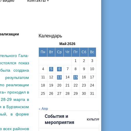
/ видео
Контакты +
еализации
Календарь
Май 2026
Пн
Вт
Ср
Чт
Пт
Сб
Вс
тельного Гала-
1
2
3
остоялся показ
 была создана
4
5
6
7
8
9
10
 результатом
11
12
13
14
15
16
17
 по реализации
18
19
20
21
22
23
24
га» проходил в
25
26
27
28
29
30
31
 28-29 марта в
я в Бурзянском
« Апр
ьный, в форме
 всех районов