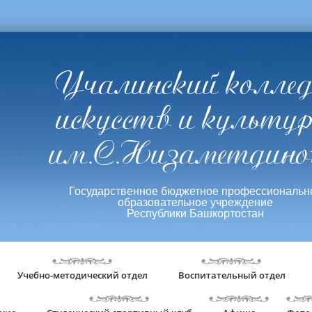
Учалинский колле
искусств и культу
им.С.Низаметдино
Государственное бюджетное профессиональн
образовательное учреждение
Республики Башкортостан
Учебно-методический отдел
Воспитательный отдел