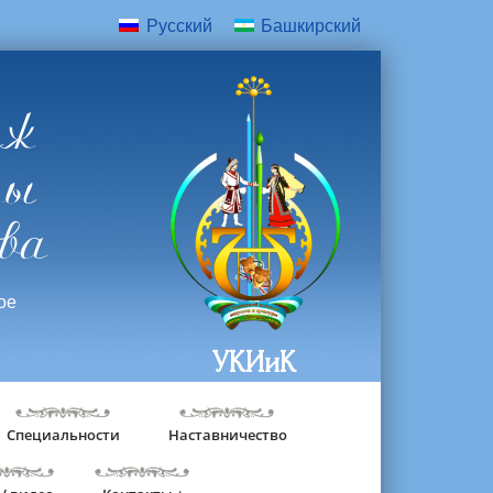
Русский
Башкирский
дж
ры
ва
ое
УКИиК
Специальности
Наставничество