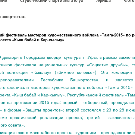
ание
Студенческий спортивный клуб
Афиша
Фото 
Башкортостан.
ий фестиваль мастеров художественного войлока «Тамга-2015» по р
роекта «Кыш бабай и Кар-хылыу»
 декабря в Городском дворце культуры г. Уфы, в рамках заключи
тников фестиваля национальных культур «Соцветие дружбы», с
кой коллекции «Кышлау» («Зимнее кочевье»). Эта коллекция
-преподавателями Республики Башкортостан, и является
ого фестиваля мастеров художественного войлока «Тамга-2015»
роекта «Кыш бабай и Кар-хылыу». Республиканский фестиваль «Там
пов на протяжении 2015 года: первый – отборочный, проводился
» в форме «Защиты проектов»; второй состоялся с 23 по 28 июн
ме практической реализации проекта; третий – заключител
ого совета».
ии такого масштабного проекта художники – преподаватели со