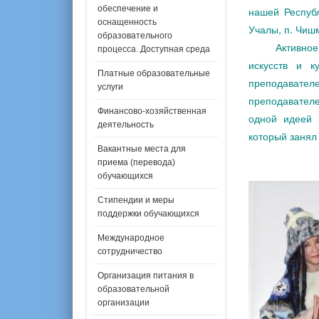
обеспечение и
нашей Республ
оснащенность
Учалы, п. Чишм
образовательного
Активное уча
процесса. Доступная среда
искусств и к
Платные образовательные
преподавате
услуги
преподавател
Финансово-хозяйственная
одной идеей 
деятельность
который занял
Вакантные места для
приема (перевода)
обучающихся
Стипендии и меры
поддержки обучающихся
Международное
сотрудничество
Организация питания в
образовательной
организации