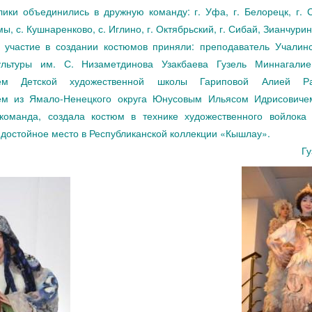
ики объединились в дружную команду: г. Уфа, г. Белорецк, г. С
ы, с. Кушнаренково, с. Иглино, г. Октябрьский, г. Сибай, Зианчурин
стие в создании костюмов приняли: преподаватель Учалинс
ультуры им. С. Низаметдинова Узакбаева Гузель Миннагали
лем Детской художественной школы Гариповой Алией Р
ем из Ямало-Ненецкого округа Юнусовым Ильясом Идрисовиче
команда, создала костюм в технике художественного войлока
 достойное место в Республиканской коллекции «Кышлау».
Гу