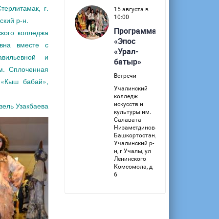
терлитамак, г.
ский р-н.
кого колледжа
евна вместе с
авильевной и
м. Сплоченная
 «Кыш бабай»,
зель Узакбаева