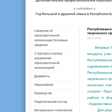
Дополнительное профессиональное образов
Год большой и дружной семьи в Республике 
Республиканск
Сведения об
творческого п
образовательной
2015-12-19
организации.Основные
сведения
Впервые 9
концерта учас
Структура и органы
управления
Республиканс
образовательной
художниками
организацией
Республиканск
Документы
творческого п
несколько эта
Образование
галерее «Урал
Руководство
районе в фор
Педагогический состав
«Художественн
Для реализац
Материально-техническое