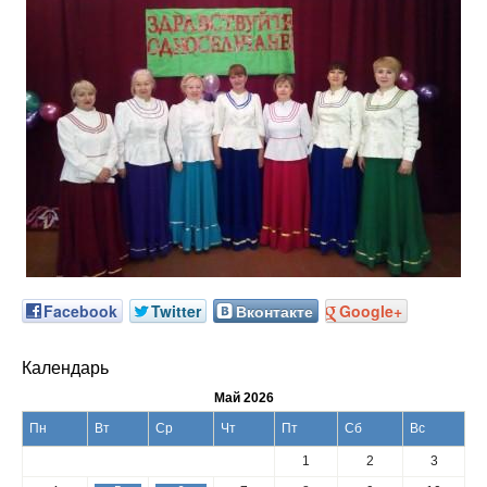
Facebook
Twitter
Вконтакте
Google+
Календарь
Май 2026
Пн
Вт
Ср
Чт
Пт
Сб
Вс
1
2
3