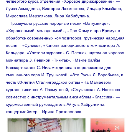
четвертого курса отделения «Хоровое дирижирование» —
Луиза Ахмадеева, Виктория
Лахмостова, Ильдар Клызбаев,
Мирослава Мерзлякова, Лира Хабибулина.
Прозвучали русские народные песни «Во кузнице»,
«Хорошенький, молоденький», «Про Фому и про Ерему» в
обработке современных композиторов, грузинская народная
песня – «Сулико», «Канон» венецианского композитора А.
Кальдара, «Улетели журавли» С. Плешак, шуточная хоровая
миниатюра З. Левиной «Тик-так», «Мэнге балkы
Башкортостан» С. Низаметдинова в переложении для
смешанного хора И. Трушковой, «Это Русь» Л. Воробьева, в
честь 80-летия Сталинградской битвы «На Мамаевом
кургане тишина» А. Пахмутовой, «Смуглянка» А. Новикова
совместно с инструментальным ансамблем «Классика» —
художественный руководитель Айгуль Хайруллина,
концертмейстер – Ирина
Протопопова.