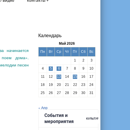
/ видео
Контакты +
Календарь
Май 2026
ва начинается
Пн
Вт
Ср
Чт
Пт
Сб
Вс
 поем дома».
1
2
3
 мелодии песен
4
5
6
7
8
9
10
11
12
13
14
15
16
17
18
19
20
21
22
23
24
25
26
27
28
29
30
31
« Апр