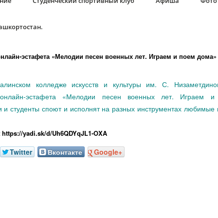
ание
Студенческий спортивный клуб
Афиша
Фото 
Башкортостан.
нлайн-эстафета «Мелодии песен военных лет. Играем и поем дома»
алинском колледже искусств и культуры им. С. Низаметдино
 онлайн-эстафета «Мелодии песен военных лет. Играем и
 и студенты споют и исполнят на разных инструментах любимые
https://yadi.sk/d/Uh6QDYqJL1-OXA
:
Twitter
Вконтакте
Google+