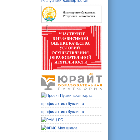
профилактика буллинга
профилактика буллинга