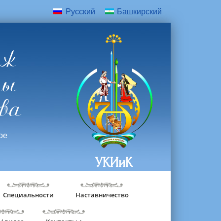
Русский
Башкирский
дж
ры
ва
ое
УКИиК
Специальности
Наставничество