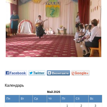
Facebook
Twitter
Вконтакте
Google+
Календарь
Май 2026
Пн
Вт
Ср
Чт
Пт
Сб
Вс
1
2
3