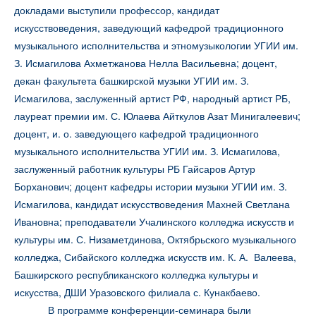
докладами выступили профессор, кандидат
искусствоведения, заведующий кафедрой традиционного
музыкального исполнительства и этномузыкологии УГИИ им.
З. Исмагилова Ахметжанова Нелла Васильевна; доцент,
декан факультета башкирской музыки УГИИ им. З.
Исмагилова, заслуженный артист РФ, народный артист РБ,
лауреат премии им. С. Юлаева Айткулов Азат Минигалеевич;
доцент, и. о. заведующего кафедрой традиционного
музыкального исполнительства УГИИ им. З. Исмагилова,
заслуженный работник культуры РБ Гайсаров Артур
Борханович; доцент кафедры истории музыки УГИИ им. З.
Исмагилова, кандидат искусствоведения Махней Светлана
Ивановна; преподаватели Учалинского колледжа искусств и
культуры им. С. Низаметдинова, Октябрьского музыкального
колледжа, Сибайского колледжа искусств им. К. А. Валеева,
Башкирского республиканского колледжа культуры и
искусства, ДШИ Уразовского филиала с. Кунакбаево.
В программе конференции-семинара были