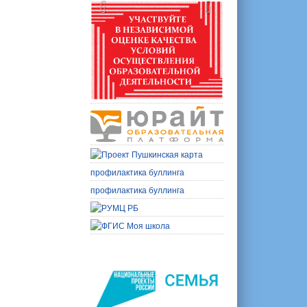
профилактика буллинга
профилактика буллинга