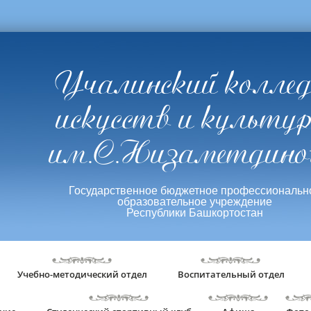
Учалинский колле
искусств и культу
им.С.Низаметдино
Государственное бюджетное профессиональн
образовательное учреждение
Республики Башкортостан
Учебно-методический отдел
Воспитательный отдел