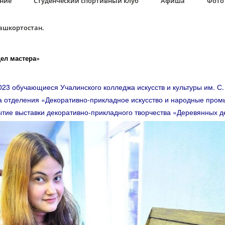
ание
Студенческий спортивный клуб
Афиша
Фото 
Башкортостан.
ел мастера»
3 обучающиеся Учалинского колледжа искусств и культуры им. С.
 отделения «Декоративно-прикладное искусство и народные про
ытие выставки декоративно-прикладного творчества «Деревянных д