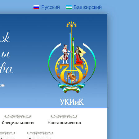
Русский
Башкирский
дж
ры
ва
ое
УКИиК
Специальности
Наставничество