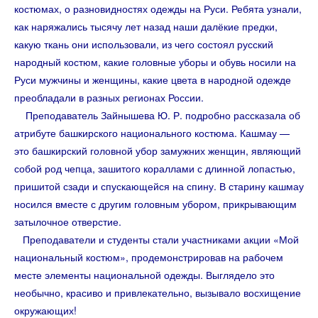
костюмах, о разновидностях одежды на Руси. Ребята узнали,
как наряжались тысячу лет назад наши далёкие предки,
какую ткань они использовали, из чего состоял русский
народный костюм, какие головные уборы и обувь носили на
Руси мужчины и женщины, какие цвета в народной одежде
преобладали в разных регионах России.
Преподаватель Зайнышева Ю. Р. подробно рассказала об
атрибуте башкирского национального костюма. Кашмау —
это башкирский головной убор замужних женщин, являющий
собой род чепца, зашитого кораллами с длинной лопастью,
пришитой сзади и спускающейся на спину. В старину кашмау
носился вместе с другим головным убором, прикрывающим
затылочное отверстие.
Преподаватели и студенты стали участниками акции «Мой
национальный костюм», продемонстрировав на рабочем
месте элементы национальной одежды. Выглядело это
необычно, красиво и привлекательно, вызывало восхищение
окружающих!