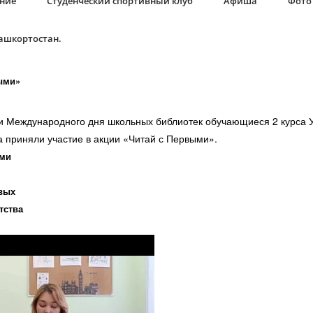
ание
Студенческий спортивный клуб
Афиша
Фото 
Башкортостан.
ыми»
Международного дня школьных библиотек обучающиеся 2 курса У
 приняли участие в акции «Читай с Первыми».
ми
вых
тства