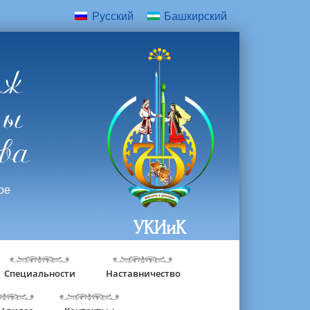
Русский
Башкирский
дж
ры
ва
ое
УКИиК
Специальности
Наставничество