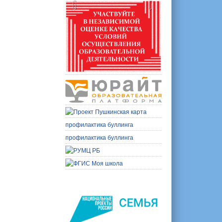
профилактика буллинга
профилактика буллинга