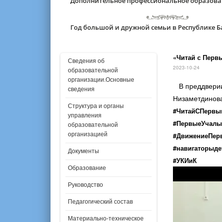
Дополнительное профессиональное образов
Год большой и дружной семьи в Республике 
«Читай с Перв
Сведения об
2023-10-24
образовательной
организации.Основные
В преддверии 
сведения
Низаметдинова
Структура и органы
#ЧитайСПервы
управления
#ПервыеУчалы
образовательной
организацией
#ДвижениеПер
#навигаторыде
Документы
#УКИиК
Образование
Руководство
Педагогический состав
Материально-техническое