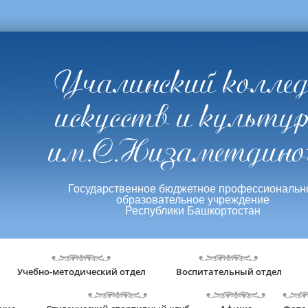
Учалинский колле
искусств и культу
им.С.Низаметдино
Государственное бюджетное профессиональн
образовательное учреждение
Республики Башкортостан
Учебно-методический отдел
Воспитательный отдел