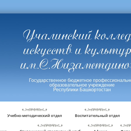
Учалинский колле
искусств и культу
им.С.Низаметдино
Государственное бюджетное профессиональн
образовательное учреждение
Республики Башкортостан
Учебно-методический отдел
Воспитательный отдел