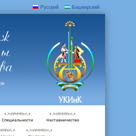
Русский
Башкирский
дж
ры
ва
ое
УКИиК
Специальности
Наставничество