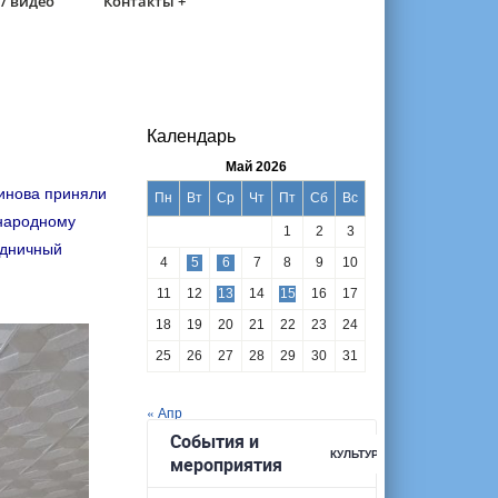
/ видео
Контакты +
Календарь
Май 2026
динова приняли
Пн
Вт
Ср
Чт
Пт
Сб
Вс
ународному
1
2
3
здничный
4
5
6
7
8
9
10
11
12
13
14
15
16
17
18
19
20
21
22
23
24
25
26
27
28
29
30
31
« Апр