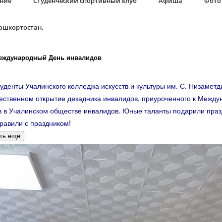
ание
Студенческий спортивный клуб
Афиша
Фото 
Башкортостан.
еждународный День инвалидов
туденты Учалинского колледжа искусств и культуры им. С. Низамет
жественном открытие декадника инвалидов, приуроченного к Межд
 в Учалинском обществе инвалидов. Юные таланты подарили пра
дравили с праздником!
ть ещё