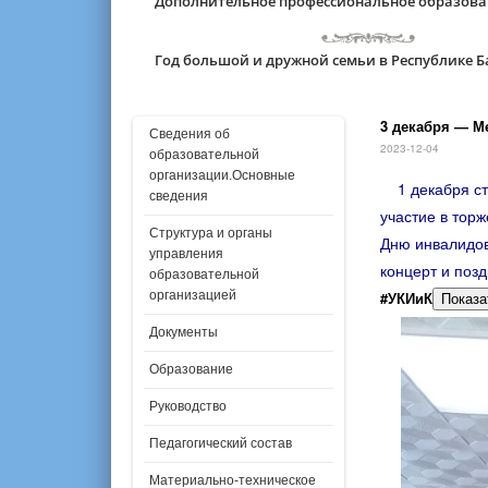
Дополнительное профессиональное образов
Год большой и дружной семьи в Республике 
3 декабря — М
Сведения об
2023-12-04
образовательной
организации.Основные
1 декабря с
сведения
участие в тор
Структура и органы
Дню инвалидов
управления
концерт и поз
образовательной
организацией
#УКИиК
Показа
Документы
Образование
Руководство
Педагогический состав
Материально-техническое