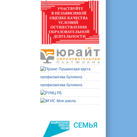
профилактика буллинга
профилактика буллинга