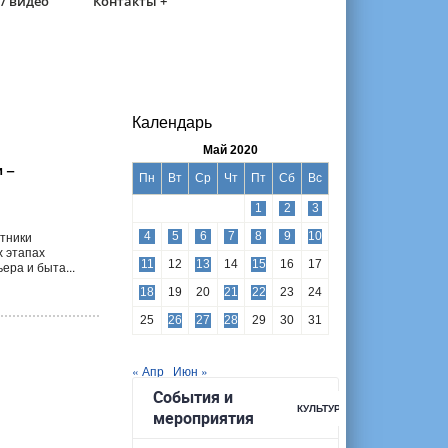
/ видео
Контакты +
Календарь
Май 2020
 –
Пн
Вт
Ср
Чт
Пт
Сб
Вс
1
2
3
тники
4
5
6
7
8
9
10
х этапах
11
12
13
14
15
16
17
ра и быта...
18
19
20
21
22
23
24
25
26
27
28
29
30
31
« Апр
Июн »