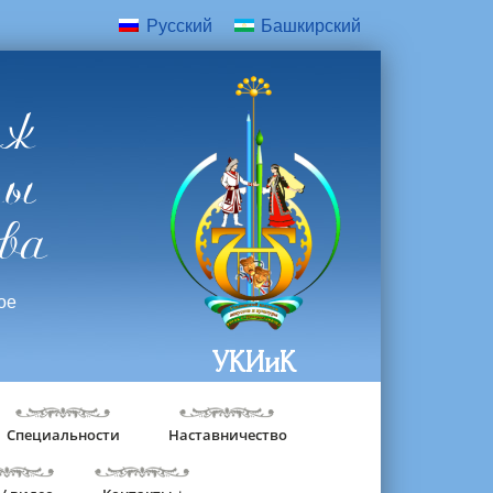
Русский
Башкирский
дж
ры
ва
ое
УКИиК
Специальности
Наставничество