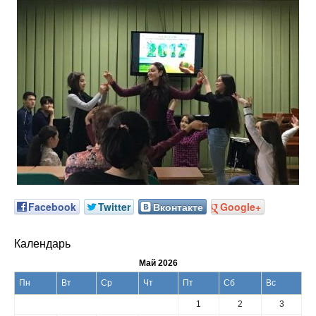
Facebook
Twitter
Вконтакте
Google+
Календарь
Май 2026
Пн
Вт
Ср
Чт
Пт
Сб
Вс
1
2
3