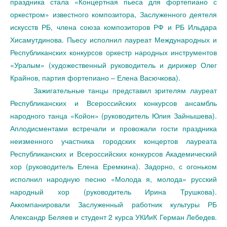
праздника стала «Концертная пьеса для фортепиано с
оркестром» известного композитора, Заслуженного деятеля
искусств РБ, члена союза композиторов РФ и РБ Ильдара
Хисамутдинова. Пьесу исполнил лауреат Международных и
Республиканских конкурсов оркестр народных инструментов
«Уралым» (художественный руководитель и дирижер Олег
Крайнов, партия фортепиано – Елена Васючкова).
Зажигательные танцы представил зрителям лауреат
Республиканских и Всероссийских конкурсов ансамбль
народного танца «Койон» (руководитель Юлия Зайнышева).
Аплодисментами встречали и провожали гости праздника
неизменного участника городских концертов лауреата
Республиканских и Всероссийских конкурсов Академический
хор (руководитель Елена Еремкина). Задорно, с огоньком
исполнил народную песню «Молода я, молода» русский
народный хор (руководитель Ирина Трушкова).
Аккомпанировали Заслуженный работник культуры РБ
Александр Беляев и студент 2 курса УКИиК Герман Лебедев.