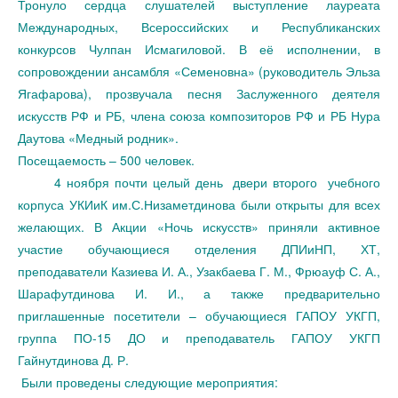
Тронуло сердца слушателей выступление лауреата
Международных, Всероссийских и Республиканских
конкурсов Чулпан Исмагиловой. В её исполнении, в
сопровождении ансамбля «Семеновна» (руководитель Эльза
Ягафарова), прозвучала песня Заслуженного деятеля
искусств РФ и РБ, члена союза композиторов РФ и РБ Нура
Даутова «Медный родник».
Посещаемость – 500 человек.
4 ноября почти целый день двери второго учебного
корпуса УКИиК им.С.Низаметдинова были открыты для всех
желающих. В Акции «Ночь искусств» приняли активное
участие обучающиеся отделения ДПИиНП, ХТ,
преподаватели Казиева И. А., Узакбаева Г. М., Фрюауф С. А.,
Шарафутдинова И. И., а также предварительно
приглашенные посетители – обучающиеся ГАПОУ УКГП,
группа ПО-15 ДО и преподаватель ГАПОУ УКГП
Гайнутдинова Д. Р.
Были проведены следующие мероприятия: