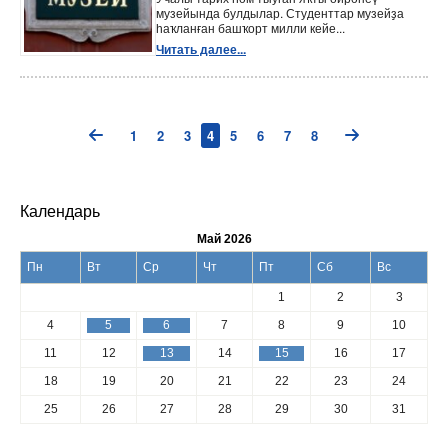
музейында булдылар. Студенттар музейҙа
һаҡланған башҡорт милли кейе...
Читать далее...
1
2
3
4
5
6
7
8
Календарь
Май 2026
Пн
Вт
Ср
Чт
Пт
Сб
Вс
1
2
3
4
5
6
7
8
9
10
11
12
13
14
15
16
17
18
19
20
21
22
23
24
25
26
27
28
29
30
31