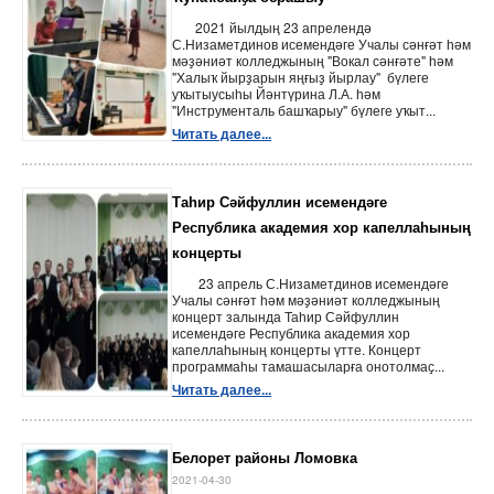
2021 йылдың 23 апрелендә
С.Низаметдинов исемендәге Учалы сәнғәт һәм
мәҙәниәт колледжының "Вокал сәнғәте" һәм
"Халыҡ йырҙарын яңғыҙ йырлау" бүлеге
уҡытыусыһы Йәнтүрина Л.А. һәм
"Инструменталь башҡарыу" бүлеге уҡыт...
Читать далее...
Таһир Сәйфуллин исемендәге
Республика академия хор капеллаһының
концерты
23 апрель С.Низаметдинов исемендәге
Учалы сәнғәт һәм мәҙәниәт колледжының
концерт залында Таһир Сәйфуллин
исемендәге Республика академия хор
капеллаһының концерты үтте. Концерт
программаһы тамашасыларға онотолмаҫ...
Читать далее...
Белорет районы Ломовка
2021-04-30