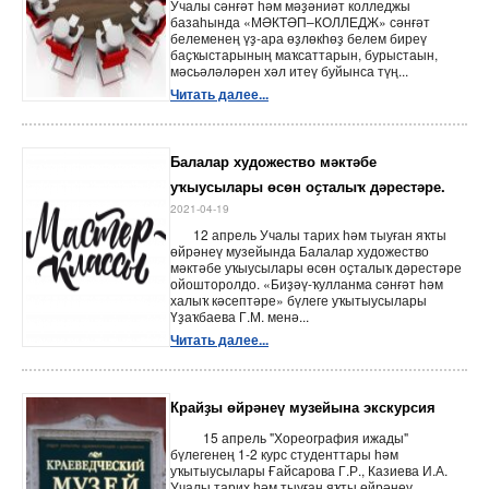
Учалы сәнғәт һәм мәҙәниәт колледжы
базаһында «МӘКТӘП–КОЛЛЕДЖ» сәнғәт
белеменең үҙ-ара өҙлөкһөҙ белем биреү
баҫҡыстарының маҡсаттарын, бурыстаын,
мәсьәләләрен хәл итеү буйынса түң...
Читать далее...
Балалар художество мәктәбе
уҡыусылары өсөн оҫталыҡ дәрестәре.
2021-04-19
12 апрель Учалы тарих һәм тыуған яҡты
өйрәнеү музейында Балалар художество
мәктәбе уҡыусылары өсөн оҫталыҡ дәрестәре
ойошторолдо. «Биҙәү-ҡулланма сәнғәт һәм
халыҡ кәсептәре» бүлеге уҡытыусылары
Үҙаҡбаева Г.М. менә...
Читать далее...
Крайҙы өйрәнеү музейына экскурсия
15 апрель "Хореография ижады"
бүлегенең 1-2 курс студенттары һәм
уҡытыусылары Ғайсарова Г.Р., Казиева И.А.
Учалы тарих һәм тыуған яҡты өйрәнеү