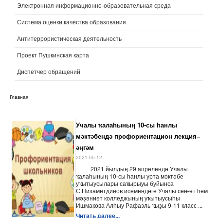
Электронная информационно-образовательная среда
Система оценки качества образования
Антитеррористическая деятельность
Проект Пушкинская карта
Диспетчер обращений
Главная
Учалы ҡалаһының 10-сы һанлы
мәктәбендә профориентацион лекция–
әңгәм
2021-05-12
2021 йылдың 29 апрелендә Учалы
ҡалаһының 10-сы һанлы урта мәктәбе
уҡытыусылары саҡырыуы буйынса
С.Низаметдинов исемендәге Учалы сәнғәт һәм
мәҙәниәт колледжының уҡытыусыһы
Ишмакова Алһыу Рафаэль ҡыҙы 9-11 класс ...
Читать далее...