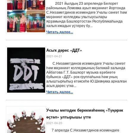
2021 йылдың 23 апрелендә Белорет
районының Ломовка ауыл мәҙәниәт йортонда
С.Низаметдинов исемендәге Учалы сәнғәт һәм
мәҙәниәт колледжы уҡытыусылары
ярҙамында Башҡортостан Республикаһында
халыҡ ижадын үҫтереү бу...
Читать далее...
Асыҡ дәрес «ДДТ»
2021-04-21
С.Низаметдинов исемендәге Учалы сәнғәт
һәм мәҙәниәт колледжының бәләкәй залында
Айбатова Г.Т. Башҡорт музыка әҙәбиәте
буйынса «ДДТ» рок-группаһына һәм уның
алыштырғыһыҙ етәксеһе Ю.Шевчукка арналған
асыҡ дәрес үткә...
Читать далее...
Учалы методик берекмәһенең «Түңәрәк
өҫтәл» ултырышы үтте
2021-04-20
7 апрелдә С.Низаметдинов исемендәге