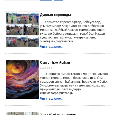
Дуҫлыҡ хороводы
Хөрмәтле хореографтар, бейеүселәр,
уҡытыусылар! Һеҙҙе Халыҡ-ара бейеү көнө
менән ҡотлайбыҙ! Һезҙең тормошоғоҙ еңел,
күңелле бейеүгә оҡшауын теләйбеҙ. Ижади
үҫештәр, илһам, күңел күтәренкелеге,
эшегеҙҙең ҡыуанысын ...
Читать далее...
Сәнғәт һәм йыһан
2021-05-11
Сәнғәттә йыһан темаһы мәңгелек. Йыһан
үҙенең киңлеге менән беҙҙе әсир итә. Уның
серҙәрен сискән һайын яңы һорауҙар күбәйә.
Ул космонавттарҙы ғына түгел, шағирҙарҙы,
яҙыусыларҙы, рәссамдарҙы,
кинематографистарҙы, ...
Читать далее...
Ҡунаҡбайҙа осрашыу