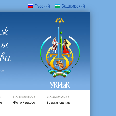
Русский
Башкирский
дж
ры
ва
ое
УКИиК
е
Фото / видео
Бәйләнештәр