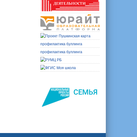
профилактика буллинга
профилактика буллинга