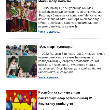
Мөғжизәләр ваҡыты
2022 йылдың 7 ғинуарында Миндәк
ҡасабаһының күп функциялы ауыл клубында
Раштыуа байрамына арналған "Мөғжизәләр
ваҡыты" тип аталған концерт ойошторолдо.
Ойоштороусылар Салауат Низаметдинов
исемендәге Учалы сәнғәт һ...
Читать далее...
«Алмалар» сувениры
2022 йылдың 5 ғинуарында С.Низаметдинов
исемендәге Учалы сәнғәт һәм мәҙәниәт
колледжының «Декоратив-ҡулланма сәнғәт
һәм халыҡ кәсептәре» бүлегендә Учалы
ҡалаһының 10-сы һанлы уртаҡ дөйөм белем
биреү мәктәбе уҡыусыла...
Читать далее...
Республика конкурсының
башҡарыусылар оҫталығының IV
йомғаҡлау этабы үтте