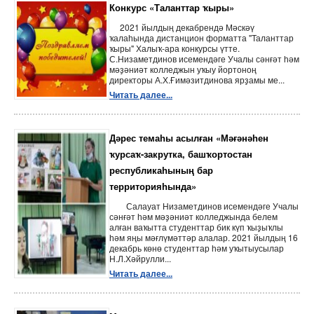
Конкурс «Таланттар ҡыры»
2021 йылдың декабрендә Мәскәү
ҡалаһында дистанцион форматта "Таланттар
ҡыры" Халыҡ-ара конкурсы үтте.
С.Низаметдинов исемендәге Учалы сәнғәт һәм
мәҙәниәт колледжын уҡыу йортоноң
директоры А.Х.Ғимәзитдинова ярҙамы ме...
Читать далее...
Дәрес темаһы асылған «Мәғәнәһен
ҡурсаҡ-закрутка, башҡортостан
республикаһының бар
территорияһында»
Салауат Низаметдинов исемендәге Учалы
сәнғәт һәм мәҙәниәт колледжында белем
алған ваҡытта студенттар бик күп ҡыҙыҡлы
һәм яңы мәғлүмәттәр алалар. 2021 йылдың 16
декабрь көнө студенттар һәм уҡытыусылар
Н.Л.Хәйрулли...
Читать далее...