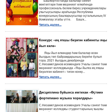
Башҡортостанда балалар сәнғәт
мәктәптәре һәм мәҙәниәт өлкәһендә
профессиональ белем биреү учреждениелары
уҡытыусылары араһында Республика
конкурсының башҡарыусылар оҫталығының IV
йомғаҡлау этабы үтте. Башҡ...
Читать далее...
Конкурс «иң яҡшы биҙәгән кабинеты яңы
йыл килә»
Яңы йыл өлкәндәр һәм балалар өсөн
йылдың төп байрамдарының береһе булып
тора. 2021 йылдың декабрендә
С.Низаметдинов исемендәге Учалы сәнғәт һәм
мәҙәниәт колледжында «Яңы йылға иң яҡшы
биҙәлгән кабинет» тигән конку...
Читать далее...
Дисциплина буйынса имтихан «Өҫтәмә
фортепиано музыка ҡоралдары»
С.Низаметдинов исемендәге Учалы сәнғәт һәм
мәҙәниәт колледжы студенттарының ҡышҡы