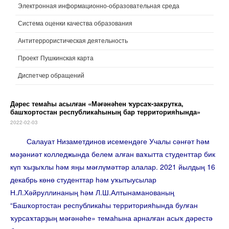
Электронная информационно-образовательная среда
Система оценки качества образования
Антитеррористическая деятельность
Проект Пушкинская карта
Диспетчер обращений
Дәрес темаһы асылған «Мәғәнәһен ҡурсаҡ-закрутка,
башҡортостан республикаһының бар территорияһында»
2022-02-03
Салауат Низаметдинов исемендәге Учалы сәнғәт һәм
мәҙәниәт колледжында белем алған ваҡытта студенттар бик
күп ҡыҙыҡлы һәм яңы мәғлүмәттәр алалар. 2021 йылдың 16
декабрь көнө студенттар һәм уҡытыусылар
Н.Л.Хәйруллинаның һәм Л.Ш.Алтынаманованың
“Башҡортостан республикаһы территорияһында булған
ҡурсаҡтарҙың мәғәнәһе» темаһына арналған асыҡ дәрестә