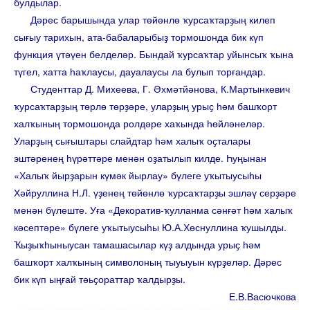
булдылар.
Дәрес барышында улар төйөнлө ҡурсаҡтарҙың килеп
сығыу тарихын, ата-бабаларыбыҙ тормошонда бик күп
функция үтәүен белделәр. Бындай ҡурсаҡтар уйынсыҡ ҡына
түгел, хатта һаҡлаусы, дауалаусы ла булып торғандар.
Студенттар Д. Михеева, Г. Әхмәтйәнова, К.Мартынкевич
ҡурсаҡтарҙың төрлө төрҙәре, уларҙың урыҫ һәм башҡорт
халҡының тормошонда ролдәре хаҡында һөйләнеләр.
Уларҙың сығыштары слайдтар һәм халыҡ оҫталары
эштәренең һүрәттәре менән оҙатылып килде. Һуңынан
«Халыҡ йырҙарын күмәк йырлау» бүлеге уҡытыусыһы
Хәйруллина Н.Л. үҙенең төйөнлө ҡурсаҡтарҙы эшләү серҙәре
менән бүлеште. Уға «Декоратив-ҡулланма сәнғәт һәм халыҡ
кәсептәре» бүлеге уҡытыусыһы Ю.А.Хөснуллина ҡушылды.
Ҡыҙыҡһыныусан тамашасылар күҙ алдында урыҫ һәм
башҡорт халҡының символоның тыуыуын күрҙеләр. Дәрес
бик күп ыңғай тәьҫораттар ҡалдырҙы.
Е.В.Васючкова