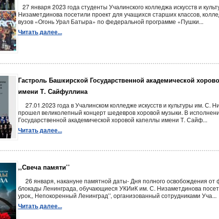
27 января 2023 года студенты Учалинского колледжа искусств и культ
Низаметдинова посетили проект для учащихся старших классов, колле
вузов «Огонь Урал Батыра» по федеральной программе «Пушки...
Читать далее...
Гастроль Башкирской Государственной академической хоров
имени Т. Сайфуллина
27.01.2023 года в Учалинском колледже искусств и культуры им. С. 
прошел великолепный концерт шедевров хоровой музыки. В исполнен
Государственной академической хоровой капеллы имени Т. Сайф...
Читать далее...
,,Свеча памяти’’
26 января, накануне памятной даты- Дня полного освобождения от
блокады Ленинграда, обучающиеся УКИиК им. С. Низаметдинова посе
урок,, Непокоренный Ленинград’’, организованный сотрудниками Уча...
Читать далее...