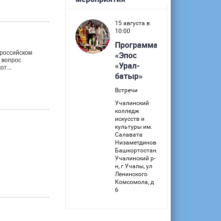
ероссийском
 вопрос
т...