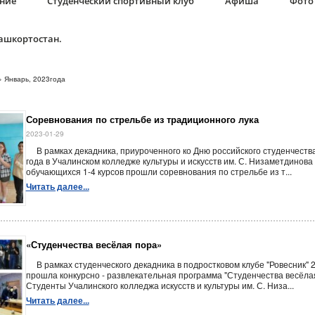
ание
Студенческий спортивный клуб
Афиша
Фото 
Башкортостан.
» Январь, 2023года
Соревнования по стрельбе из традиционного лука
2023-01-29
В рамках декадника, приуроченного ко Дню российского студенчества
года в Учалинском колледже культуры и искусств им. С. Низаметдинова
обучающихся 1-4 курсов прошли соревнования по стрельбе из т...
Читать далее...
«Студенчества весёлая пора»
В рамках студенческого декадника в подростковом клубе "Ровесник" 
прошла конкурсно - развлекательная программа "Студенчества весёл
Студенты Учалинского колледжа искусств и культуры им. С. Низа...
Читать далее...