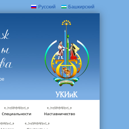
Русский
Башкирский
дж
ры
ва
ое
УКИиК
Специальности
Наставничество