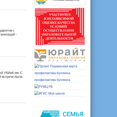
удентов с
ганизаций -
й УКИиК им. С.
профилактика буллинга
й встрече была
профилактика буллинга