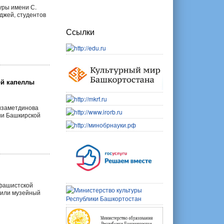
уры имени С.
джей, студентов
Ссылки
ой капеллы
Низаметдинова
ии Башкирской
 фашистской
тили музейный