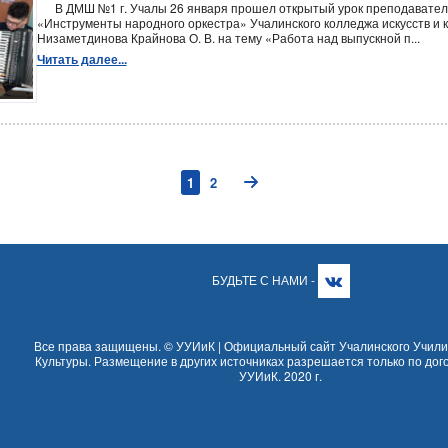
В ДМШ №1 г. Учалы 26 января прошел открытый урок преподавател
«Инструменты народного оркестра» Учалинского колледжа искусств и к
Низаметдинова Крайнова О. В. на тему «Работа над выпускной п...
Читать далее...
1
2
БУДЬТЕ С НАМИ -
Все права защищены. © УУИиК | Официальный сайт Учалинского Учили
Культуры. Размещение в других источниках разрешается только по дог
УУИиК. 2020 г.