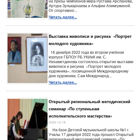
на призы чемпионов мира Рустама Арсланова,
Артура Зулькарнаева и Альфии Алимгужиной.
От спортивног...
Читать далее...
Выставка живописи и рисунка «Портрет
молодого художника»
16 декабря 2022 года во втором учебном
корпусе ГБПОУ РБ УКИиК им. С.
Низаметдинова состоялось открытие выставки
живописи и рисунка «Портрет молодого
художника», посвященной Международному
дню художника. Сам Международ...
Читать далее...
Открытый региональный методический
семинар «По ступенькам
исполнительского мастерства»
2022-12-18
На базе Детской музыкальной школы №1 г.
Учалы 17 декабря 2022 года прошел Открытый
региональный методический семинар «По