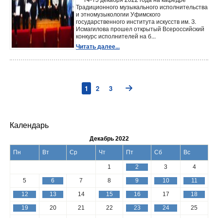
Традиционного музыкального исполнительства
и этномузыкологии Уфимского
государственного института искусств им. З.
Исмагилова прошел открытый Всероссийский
конкурс исполнителей на б...
Читать далее...
1
2
3
Календарь
Декабрь 2022
Пн
Вт
Ср
Чт
Пт
Сб
Вс
1
2
3
4
5
6
7
8
9
10
11
12
13
14
15
16
17
18
19
20
21
22
23
24
25