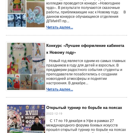
колледже проводится конкурс «Новогоднее
чудо». В результате получаются сказочные
работы, приближающие нас к Новому году. В
данном конкурсе обучающиеся отделения
ДПИиНП пр...
Читать далее...
Конкурс «Лучшее оформление кабинета
к Новому году»
Новый год является одним из самых главных
праздников в году для детей и взрослых. В
преддверии радостного события студенты и
преподаватели позаботились о создании
новогодней атмосферы и поднятии
настроения. В декабре...
Читать далее...
Открытый турнир по борьбе на поясах
2022-12-19
С 17 по 19 декабря в Уфе в рамках 27
международного форума боевых искусств
прошёл открытый турнир по борьбе на поясах