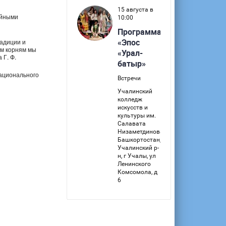
ейными
радиции и
им корням мы
 Г. Ф.
ационального