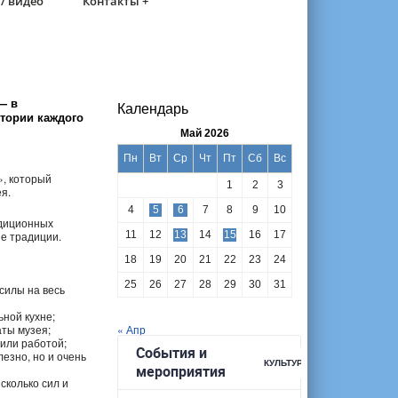
/ видео
Контакты +
— в
Календарь
тории каждого
Май 2026
Пн
Вт
Ср
Чт
Пт
Сб
Вс
», который
1
2
3
я.
4
5
6
7
8
9
10
адиционных
ые традиции.
11
12
13
14
15
16
17
18
19
20
21
22
23
24
25
26
27
28
29
30
31
силы на весь
ьной кухне;
аты музея;
« Апр
или работой;
лезно, но и очень
сколько сил и