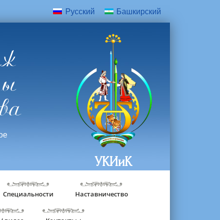
Русский
Башкирский
дж
ры
ва
ое
УКИиК
Специальности
Наставничество