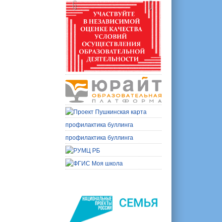
профилактика буллинга
профилактика буллинга