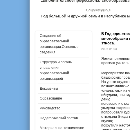
Дополнительное профессиональное образов
Год большой и дружной семьи в Республике 
В Год единств
Сведения об
многообразии 
образовательной
этноса.
организации.Основные
2026-04-03
сведения
Ярким примером т
Структура и органы
провела учитель 
управления
Мероприятие пол
образовательной
башкирских проду
организацией
На уроке студент
познакомились с
Документы
узнали, как и из 
обсудили, почем
Образование
день;
поговорили о рол
увидели старинны
Руководство
попробовали кур
отведали блюда н
Педагогический состав
вкусно;
покрутили настоя
Материально-техническое
труда вкладывали