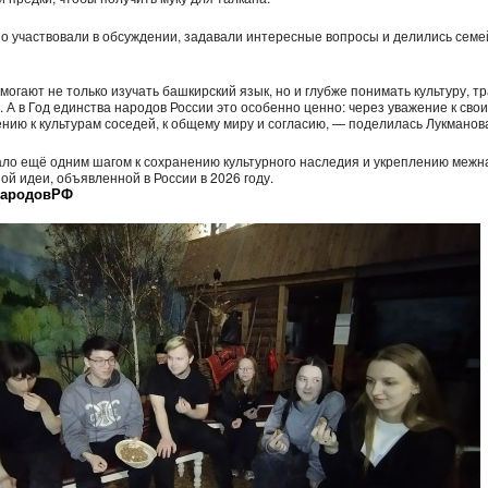
но участвовали в обсуждении, задавали интересные вопросы и делились сем
могают не только изучать башкирский язык, но и глубже понимать культуру, т
 А в Год единства народов России это особенно ценно: через уважение к сво
нию к культурам соседей, к общему миру и согласию, — поделилась Лукманова
ло ещё одним шагом к сохранению культурного наследия и укреплению межн
ой идеи, объявленной в России в 2026 году.
НародовРФ