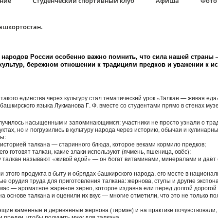
ание
Студенческий спортивный клуб
Афиша
Фото 
Башкортостан.
а народов России особенно важно помнить, что сила нашей страны 
культур, бережном отношении к традициям предков и уважении к ис
акого единства через культуру стал тематический урок «Талкан — живая еда
башкирского языка Лукманова Г. Ф. вместе со студентами прямо в стенах музе
училось насыщенным и запоминающимся: участники не просто узнали о тр
ктах, но и погрузились в культуру народа через историю, обычаи и кулинарн
ы:
 историей талкана — старинного блюда, которое веками кормило предков;
чего готовят талкан, какие злаки используют (ячмень, пшеница, овёс);
у талкан называют «живой едой» — он богат витаминами, минералами и даёт 
и этого продукта в быту и обрядах башкирского народа, его месте в национал
е орудия труда для приготовления талкана: жернова, ступы и другие экспон
мас — ароматное жареное зерно, которое издавна ели перед долгой дорогой 
а основе талкана и оценили их вкус — многие отметили, что это не только по
щие каменные и деревянные жернова (тирмэн) и на практике почувствовали, 
 предки, чтобы получить муку для талкана.