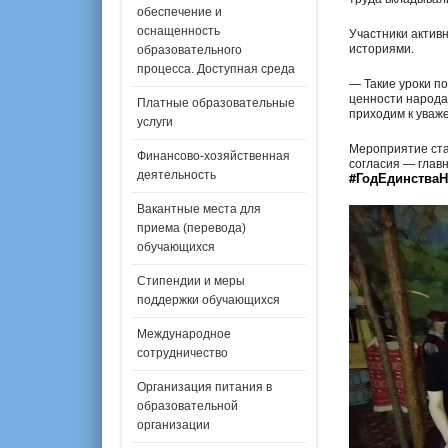
обеспечение и
оснащенность
Участники актив
историями.
образовательного
процесса. Доступная среда
— Такие уроки по
ценности народа.
Платные образовательные
приходим к уваже
услуги
Мероприятие ста
Финансово-хозяйственная
согласия — главн
деятельность
#ГодЕдинства
Вакантные места для
приема (перевода)
обучающихся
Стипендии и меры
поддержки обучающихся
Международное
сотрудничество
Организация питания в
образовательной
организации