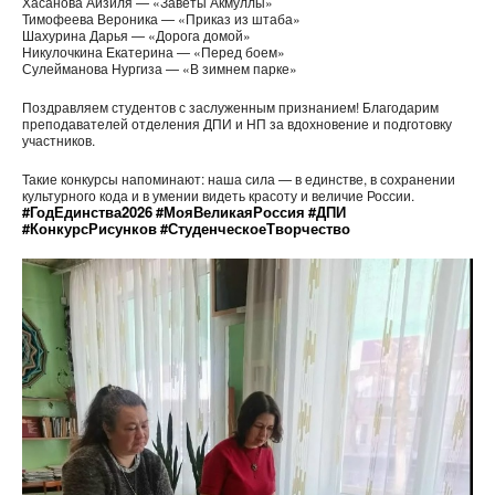
Хасанова Айзиля — «Заветы Акмуллы»
Тимофеева Вероника — «Приказ из штаба»
Шахурина Дарья — «Дорога домой»
Никулочкина Екатерина — «Перед боем»
Сулейманова Нургиза — «В зимнем парке»
Поздравляем студентов с заслуженным признанием! Благодарим
преподавателей отделения ДПИ и НП за вдохновение и подготовку
участников.
Такие конкурсы напоминают: наша сила — в единстве, в сохранении
культурного кода и в умении видеть красоту и величие России.
#ГодЕдинства2026
#МояВеликаяРоссия
#ДПИ
#КонкурсРисунков
#СтуденческоеТворчество