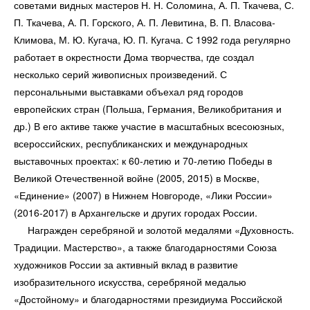
советами видных мастеров Н. Н. Соломина, А. П. Ткачева, С.
П. Ткачева, А. П. Горского, А. П. Левитина, В. П. Власова-
Климова, М. Ю. Кугача, Ю. П. Кугача. С 1992 года регулярно
работает в окрестности Дома творчества, где создал
несколько серий живописных произведений. С
персональными выставками объехал ряд городов
европейских стран (Польша, Германия, Велико­британия и
др.) В его активе также участие в масштабных всесоюзных,
всероссийских, республи­канских и международных
выставочных проектах: к 60-летию и 70-летию Победы в
Великой Оте­чественной войне (2005, 2015) в Москве,
«Единение» (2007) в Нижнем Новгороде, «Лики России»
(2016-2017) в Архангельске и других городах России.
Награжден серебряной и золотой медалями «Духовность.
Традиции. Мастерство», а также благодар­ностями Союза
художников России за активный вклад в развитие
изобразительного искусства, се­ребряной медалью
«Достойному» и благодарностями президиума Российской