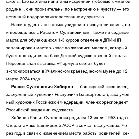
школы. Его картины напитаны искренней любовью к «малой
родине», они пронзительны по настроению и чувству — это
истинный подарок заинтересованному зрителю.
Наши студенты не только увидели отличную живопись, но
и пообщались с Рашитом Султановичем. Также на седьмое
марта для обучающихся 1-3 курсов отделения ДПИиНП
запланирован мастер-класс по живописи маслом, который
будет проводится на базе Детской художественной школы.
Персональная выставка «Формула света» будет
экспонироваться в Учалинском краеведческом музее до 12
марта 2024 года.
Рашит Султанович Хабиров
— башкирский живописец,
за­служенный художник Республики Башкортостан, заслужен­
ный художник Российской Федерации, член-корреспондент
Российской академии художеств.
Хабиров Рашит Султанович родился 13 июля 1953 года в
Стерлитамаке Башкирской АССР в семье госслужащих. Че­
рез год, в связи с изменением места работы родителей, се­