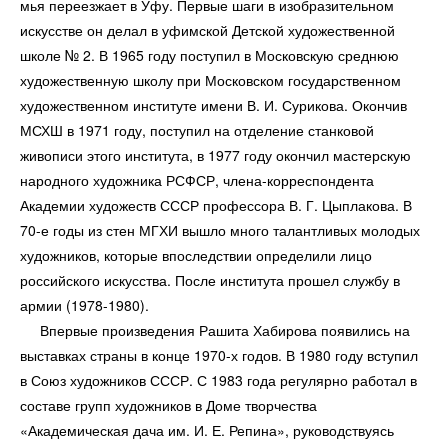
мья переезжает в Уфу. Первые шаги в изобразительном
искусстве он делал в уфим­ской Детской художественной
школе № 2. В 1965 году по­ступил в Московскую среднюю
художественную школу при Московском государственном
художественном институте имени В. И. Сурикова. Окончив
МСХШ в 1971 году, поступил на отделение станковой
живописи этого института, в 1977 году окончил мастерскую
народного художника РСФСР, члена-корреспондента
Академии художеств СССР профессора В. Г. Цыплакова. В
70-е годы из стен МГХИ вышло много та­лантливых молодых
художников, которые впоследствии определили лицо
российского искусства. После института прошел службу в
армии (1978-1980).
Впервые произведения Рашита Хабирова появились на
выставках страны в конце 1970-х годов. В 1980 году вступил
в Союз художников СССР. С 1983 года регулярно работал в
составе групп худож­ников в Доме творчества
«Академическая дача им. И. Е. Репина», руководствуясь