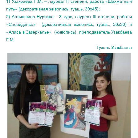
1) Узакбаева Г.М. – лауреат ІI степени, работа «Шахматный
путь» (декоративная живопись, гуашь, 30х45);
2) Алтыншина Нурзида – 3 курс, лауреат ІIІ степени, работы
«Сновиденье» (декоративная живопись, гуашь, 50х30) и
«Алиса в Зазеркалье» (живопись), преподаватель Узакбаева
Г.М.
Гузель Узакбаева