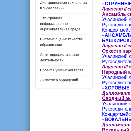
«СТРУННЫЕ
Дистанционные технологии
Лауреат II 
в образовании
Ансамбль с
Учалинский к
Электронная
Руководител
информационно-
Концертмейс
образовательная среда
«АНСАМБЛИ
БАШКИРСКИ
Система оценки качества
Лауреат II 
образования
Оркестр на
Антитеррористическая
Учалинский к
Руководитель
деятельность
Лауреат III
Проект Пушкинская карта
Народный а
Учалинский к
Диспетчер обращений
Руководител
«ХОРОВЫЕ 
Дипломант
Сводный ак
Учалинский к
Руководител
Концертмейс
«ВОКАЛЬНЫ
Дипломант
Вокальный 