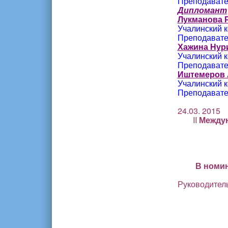
Преподавате
Дипломант
Лукманова 
Учалинский к
Преподавате
Хажина Нур
Учалинский к
Преподавате
Иштемеров 
Учалинский к
Преподавате
24.0
II
Междун
В номи
Руководитель