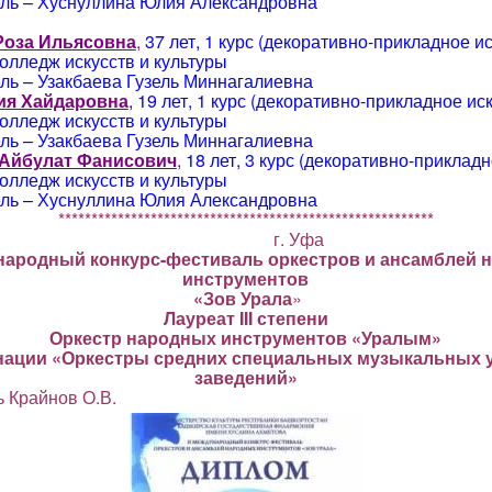
ль – Хуснуллина Юлия Александровна
Роза Ильясовна
,
37 лет, 1 курс (декоративно-прикладное ис
олледж искусств и культуры
ль – Узакбаева Гузель Миннагалиевна
ия Хайдаровна
, 19 лет, 1 курс (декоративно-прикладное ис
олледж искусств и культуры
ль – Узакбаева Гузель Миннагалиевна
Айбулат Фанисович
,
18 лет, 3 курс (декоративно-прикладн
олледж искусств и культуры
ль – Хуснуллина Юлия Александровна
*********************************************************
3. 2015 г. Уфа
ародный конкурс-фестиваль оркестров и ансамблей 
инструментов
«Зов Урала
»
Лауреат III степени
Оркестр народных инструментов «Уралым»
нации «Оркестры средних специальных музыкальных 
заведений»
 Крайнов О.В.