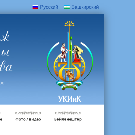
Русский
Башкирский
дж
ры
ва
ое
УКИиК
е
Фото / видео
Бәйләнештәр