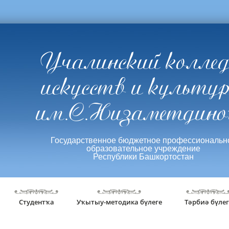
Учалинский колле
искусств и культу
им.С.Низаметдино
Государственное бюджетное профессиональн
образовательное учреждение
Республики Башкортостан
Студентҡа
Уҡытыу-методика бүлеге
Тәрбиә бүлег