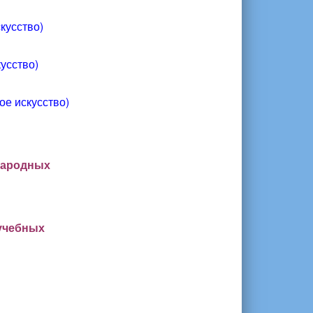
кусство)
кусство)
ое искусство)
народных
учебных