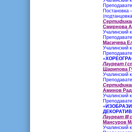
Преподавате
Постановка –
(подтанцовка
Сертифика
Смирнова А
Учалинский к
Преподавате
Масичева Е
Учалинский к
Преподавате
«ХОРЕОГРА
Лауреат I 
Шарипова Г
Учалинский к
Преподавате
Сертифика
Аминов Рад
Учалинский к
Преподавате
«ИЗОБРАЗИ
ДЕКОРАТИВ
Лауреат III
Мансуров М
Учалинский к