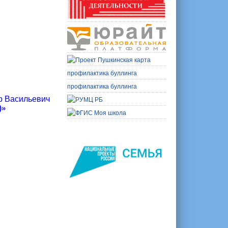
профилактика буллинга
профилактика буллинга
р Васильевич
)»