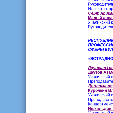
Руководител
Иллюстраторы
Сертифика
Малый анса
Учалинский к
Руководител
РЕСПУБЛИК
ПРОФЕССИ
СФЕРЫ КУ
«ЭСТРАДНО
Лауреат I 
Даутов Аза
Учалинский к
Преподавате
Дипломант
Курочкин В
Учалинский к
Преподавате
Концертмейс
Ишкильдин 
Учалинский к