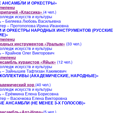
 АНСАМБЛИ И ОРКЕСТРЫ»
степени
крипачей «Классика»
(4 чел.)
олледж искусств и культуры
ь – Беляева Любовь Васильевна
тер – Протопопова Ирина Ивановна
 И ОРКЕСТРЫ НАРОДНЫХ ИНСТРУМЕНТОВ (РУССКИЕ
Е)»
степени
родных инструментов «Уралым»
(33 чел.)
олледж искусств и культуры
 – Крайнов Олег Викторович
 степени
нсамбль кураистов «Яйык»
(12 чел.)
олледж искусств и культуры
ь – Зайнышев Тафтизан Хакимович
КОЛЛЕКТИВЫ (АКАДЕМИЧЕСКИЕ, НАРОДНЫЕ)»
адемический хор
(40 чел.)
олледж искусств и культуры
ь – Ерёмкина Елена Борисовна
тер – Васючкова Елена Викторовна
Е АНСАМБЛИ (НЕ МЕНЕЕ 3-Х ГОЛОСОВ)»
ансамбль«Арт-Нова»
(5 чел.)