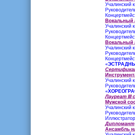
Учалинский к
Руководител
Концертмейс
Вокальный 
Учалинский к
Руководител
Концертмейс
Вокальный 
Учалинский к
Руководител
Концертмейс
«ЭСТРАДНЫ
Сертифика
Инструмент
Учалинский к
Руководитель
«ХОРЕОГРА
Лауреат III
Мужской со
Учалинский к
Руководител
Иллюстратор
Дипломант
Ансамбль н
Учалинский к