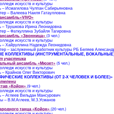
олледж искусств и культуры
ь – Исмагилова Чулпан Сабирьяновна
тер – Валеева Наиля Гатаулловна
ансамбль«
VIVO»
олледж искусств и культуры
ь – Трушкова Ирина Леонидовна
тер – Фаткуллина Зубайля Тагировна
ансамбль «Звонница»
(3 чел.)
олледж искусств и культуры
ь – Хайруллина Надежда Леонидовна
тер – заслуженный работник культуры РБ Беляев Александ
Е КОЛЛЕКТИВЫ (ИНСТРУМЕНТАЛЬНЫЕ, ВОКАЛЬНЫЕ
т участника
альный ансамбль «Мюзет»
(5 чел.)
олледж искусств и культуры
 – Крайнов Олег Викторович
ФИЧЕСКИЕ КОЛЛЕКТИВЫ (ОТ 2-Х ЧЕЛОВЕК И БОЛЕЕ)»
 степени
став «Койон»
(9 чел.)
олледж искусств и культуры
ь – Аглеев Вильдан Мансурович
ы – В.М.Аглеев, М.З.Усманов
ародного танца
«Койон»
(20 чел.)
олледж искусств и культуры