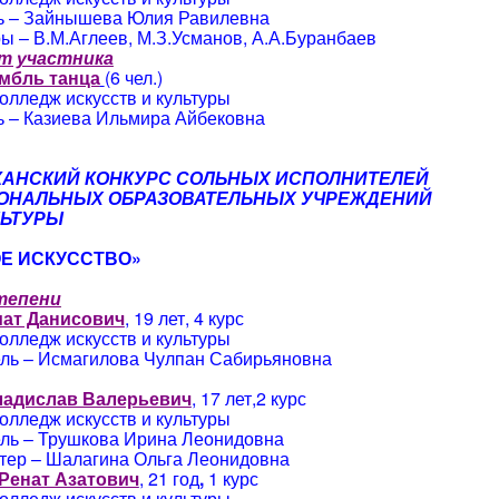
ь – Зайнышева Юлия Равилевна
 – В.М.Аглеев, М.З.Усманов, А.А.Буранбаев
т участника
мбль танца
(6 чел.)
олледж искусств и культуры
ь – Казиева Ильмира Айбековна
АНСКИЙ КОНКУРС СОЛЬНЫХ ИСПОЛНИТЕЛЕЙ
ОНАЛЬНЫХ ОБРАЗОВАТЕЛЬНЫХ УЧРЕЖДЕНИЙ
ЛЬТУРЫ
Е ИСКУССТВО»
степени
мат Данисович
, 19 лет, 4 курс
олледж искусств и культуры
ль – Исмагилова Чулпан Сабирьяновна
ладислав Валерьевич
, 17 лет,2 курс
олледж искусств и культуры
ль – Трушкова Ирина Леонидовна
тер – Шалагина Ольга Леонидовна
Ренат Азатович
, 21 год
,
1 курс
олледж искусств и культуры