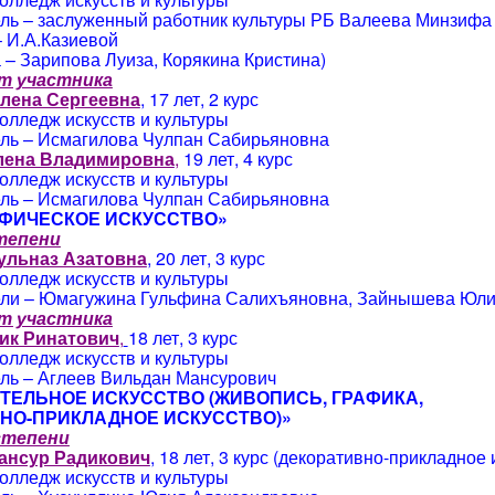
ль – заслуженный работник культуры РБ Валеева Минзифа
 И.А.Казиевой
 – Зарипова Луиза, Корякина Кристина)
т участника
лена Сергеевна
, 17 лет, 2 курс
олледж искусств и культуры
ль – Исмагилова Чулпан Сабирьяновна
лена Владимировна
,
19 лет, 4 курс
олледж искусств и культуры
ль – Исмагилова Чулпан Сабирьяновна
ФИЧЕСКОЕ ИСКУССТВО»
степени
ульназ Азатовна
, 20 лет, 3 курс
олледж искусств и культуры
ли – Юмагужина Гульфина Салихъяновна, Зайнышева Юли
т участника
ик Ринатович
,
18 лет, 3 курс
олледж искусств и культуры
ль – Аглеев Вильдан Мансурович
ТЕЛЬНОЕ ИСКУССТВО (ЖИВОПИСЬ, ГРАФИКА,
НО-ПРИКЛАДНОЕ ИСКУССТВО)»
 степени
ансур Радикович
, 18 лет, 3 курс (декоративно-прикладное 
олледж искусств и культуры