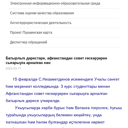
Электронная информационно-образовательная среда
Система оценки качества образования
Антитеррористическая деятельность
Проект Пушкинская карта
Диспетчер обращений
Батырлыҡ дәрестәре, афғанстандан совет ғәскәрҙәрен
сығарыуға арналған көн
2022-03-17
15 февралдә С.Низаметдинов исемендәге Учалы сәнғәт
һәм мәҙәниәт колледжында 3 курс студенттары менән
Афғанстандан совет ғәскәрҙәрен сығарыуға арналған
батырлыҡ дәресе үткәрелде.
Уҡыусыларҙа хәрби бурыс һәм Ватанға тоғролоҡ, һуғыш
тураһында уҡыусыларҙың белемен киңәйтеү, унда
ҡатнашҡан һәм һәләк булғандар иҫтәлегенә хөрмәт