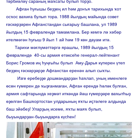
тәрбиәләү сараның маҡсаты булып торҙо.
Афған һуғышы беҙҙең ил һәм донъя тарихында ҡот
осҡос ваҡиға булып тора. 1988 йылдың майында совет
ғәскәрҙәрен Афғанстандан сығарыу башлана, ул 1989
йылдың 15 февралендә тамамлана. Бер кемгә лә хәбәр
ителмәгән һуғыш 9 йыл 1 ай һәм 19 көн дауам итә.
Тарихи мәғлүмәттәргә ярашлы, 1989 йылдың 15
февралендә 40-сы армия етәксеһе генерал-лейтенант
Борис Громов иң һуңғыһы булып Аму-Дарья күперен үтеп
беҙҙең ғәскәрҙәрҙе Афғанстан еренән алып сыҡты.
Изге еребеҙҙе дошмандарҙан һаҡлап, уның именлеге
өсөн ғүмерен дә ҡыҙғанмаған, Афған ерендә һәләк булған,
армия сафтарында хеҙмәт иткәндә йәш ғүмерҙәре ваҡытһыҙ
өҙөлгән Башҡортостан улдарының яҡты иҫтәлеге алдында
баш эйәбеҙ! Уларҙың исеме, яҡты маяҡ булып,
быуындарҙан-быуындарға күсһен!