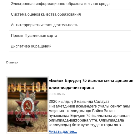
Электронная информационно-образовательная среда
Система оценки качества образования
Антитеррористическая деятельность
Проект Пушкинская карта
Диспетчер обращений
Главная
«Бөйөк Еңеүҙең 75 йыллығы»на арналған
олимпиада-викторина
2020-05-07
2020 йылдың 6 майында Салауат
Низаметдинов исемендәге Учалы сәнғәт һәм
мәҙәниәт колледжында Бөйөк Ватан
һуғышында Еңеүҙең 75 йыллығына арналған
олимпиада-викторина үтте. Олимпиадала
колледждың бөтә курс студенттары ла ҡ...
Читать далее...