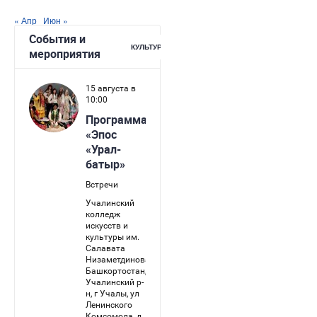
« Апр
Июн »