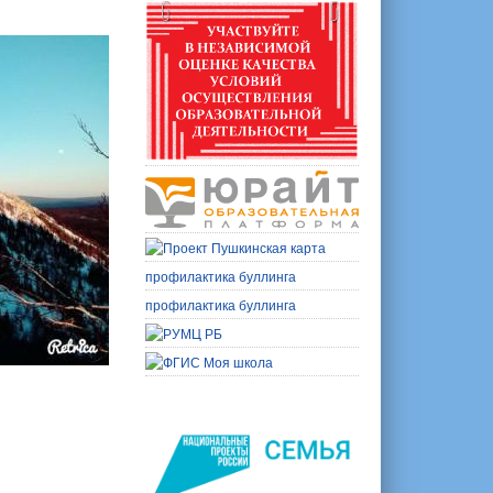
профилактика буллинга
профилактика буллинга