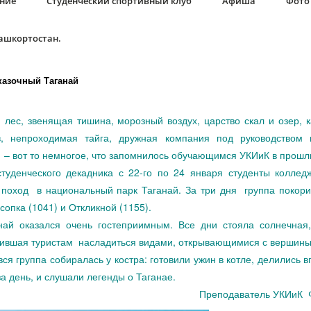
ание
Студенческий спортивный клуб
Афиша
Фото 
Башкортостан.
Сказочный Таганай
 лес, звенящая тишина, морозный воздух, царство скал и озер, 
в, непроходимая тайга, дружная компания под руководством 
 – вот то немногое, что запомнилось обучающимся УКИиК в прош
денческого декадника с 22-го по 24 января студенты колле
поход в национальный парк Таганай. За три дня группа покор
сопка (1041) и Откликной (1155).
ай оказался очень гостеприимным. Все дни стояла солнечная,
лившая туристам насладиться видами, открывающимися с вершины
я группа собиралась у костра: готовили ужин в котле, делились 
а день, и слушали легенды о Таганае.
Преподаватель УКИиК 