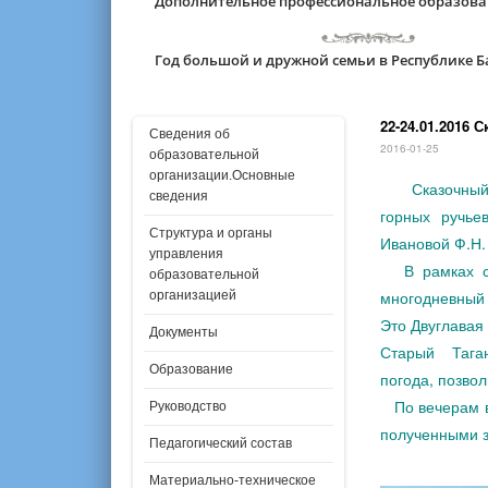
Дополнительное профессиональное образов
Год большой и дружной семьи в Республике 
22-24.01.2016 
Сведения об
2016-01-25
образовательной
организации.Основные
Сказочный
сведения
горных ручье
Структура и органы
Ивановой Ф.Н.
управления
В рамках сту
образовательной
многодневный 
организацией
Это Двуглавая 
Документы
Старый Таган
Образование
погода, позво
По вечерам вс
Руководство
полученными з
Педагогический состав
Материально-техническое