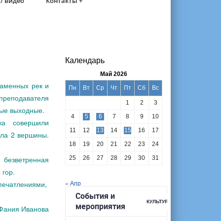
/ видео
Контакты +
Календарь
Май 2026
каменных рек и
Пн
Вт
Ср
Чт
Пт
Сб
Вс
преподавателя
1
2
3
лые выходные.
4
5
6
7
8
9
10
джа совершили
11
12
13
14
15
16
17
ила 2 вершины.
18
19
20
21
22
23
24
 безветренная
25
26
27
28
29
30
31
 гор.
« Апр
впечатлениями,
Фания Иванова