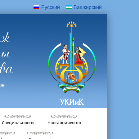
Русский
Башкирский
дж
ры
ва
ое
УКИиК
Специальности
Наставничество