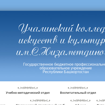
Учалинский колле
искусств и культу
им.С.Низаметдино
Государственное бюджетное профессиональн
образовательное учреждение
Республики Башкортостан
Учебно-методический отдел
Воспитательный отдел