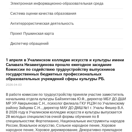
Электронная информационно-образовательная среда
Система оценки качества образования
Антитеррористическая деятельность
Проект Пушкинская карта
Диспетчер обращений
1 апреля в Учалинском колледже искусств и культуры имени
Салавата Низаметдинова прошло ежегодное заседание
Комиссии по содействию трудоустройству выпускников
государственных бюджетных профессиональных
образовательных учреждений сферы культуры РБ.
2026-04-03
В работе комиссии по трудоустройству приняли участие заместитель
начальника отдела культуры Байзигитова Ю.Ф., директор МБУ ДО ДШИ
МР УР Аверьянова С.Н., психолог филиала ГКУ РЦЗН по Учалинскому
району Зайцева С.Н.., директор МАУ ДО ДМШ №1 г. Учалы Фишер В.А.
В 2026 году в Учалинском колледже искусств и культуры выпускается
28 молодых специалистов очной формы обучения по 8
специальностям: Фортепианно, Национальные инструменты народов
России, Вокальное искусство, Сольное народное пение, Хоровое
народное пение, Хоровое дирижирование, Декоративно-прикладное