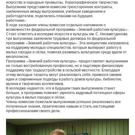
искусство и народные промыслы, Хореографическое творчество.
Выпускники представили комиссии трехсторонние контракты,
заключенные между выпускником, учебным заведением и
работодателем, поделились планами на будущее.
работники»
В ходе заседания члены комиссии отдельно напомнили о
возможностях федеральной программы «Земский работник культуры».
Стоит отметить в колледже искусств и культуры им. С. Низаметдинова
три выпускника заключили трудовые договора по федеральной
программе «Земский работник культуры». Эта инициатива направлена
на поддержку молодых специалистов, которые выбирают работу в
малых городах и сёлах, помогая развивать культурную среду вдали от
мегаполисов.
Программа «Земский работник культуры» предоставляет выпускникам
не только востребованную профессию, но и ощутимую финансовую
поддержку при трудоустройстве в сельской местности. Благодаря
этому молодые таланты могут реализовать себя, привнося свежие
идеи и современные подходы в работу домов культуры, библиотек,
музеев и творческих коллективов.
В колледже надеются, что в будущем таких выпускников станет
больше, а программа поможет укрепить кадровый потенциал сферы
культуры в малых городах и сёлах.
Члены комиссии пожелали выпускникам успешно реализовать все
полученные знания, практические навыки и стать настоящими
профессионалами своего дела.