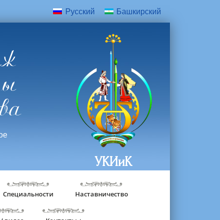
Русский
Башкирский
дж
ры
ва
ое
УКИиК
Специальности
Наставничество