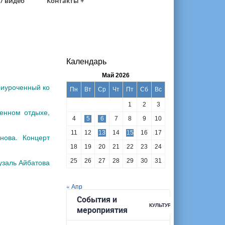
/ видео
Контакты +
Календарь
Май 2026
риуроченный ко
Пн
Вт
Ср
Чт
Пт
Сб
Вс
1
2
3
женном отдыхе,
4
5
6
7
8
9
10
11
12
13
14
15
16
17
инова. Концерт
18
19
20
21
22
23
24
узаль Айбатова
25
26
27
28
29
30
31
« Апр