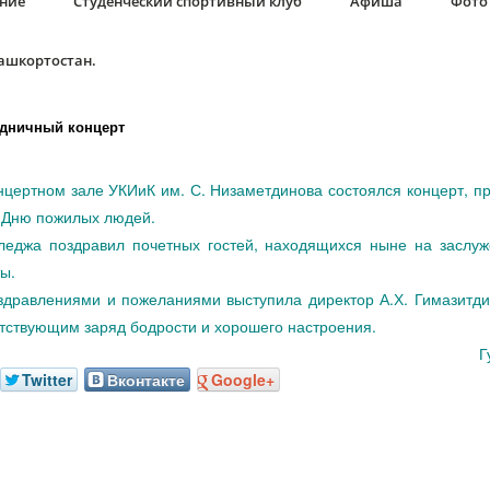
ание
Студенческий спортивный клуб
Афиша
Фото 
Башкортостан.
здничный концерт
онцертном зале УКИиК им. С. Низаметдинова состоялся концерт, п
 Дню пожилых людей.
леджа поздравил почетных гостей, находящихся ныне на заслу
ы.
дравлениями и пожеланиями выступила директор А.Х. Гимазитд
тствующим заряд бодрости и хорошего настроения.
Г
Twitter
Вконтакте
Google+