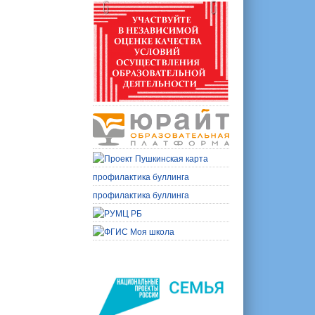
профилактика буллинга
профилактика буллинга