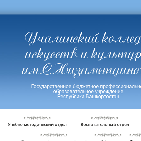
Учалинский колле
искусств и культу
им.С.Низаметдино
Государственное бюджетное профессиональн
образовательное учреждение
Республики Башкортостан
Учебно-методический отдел
Воспитательный отдел