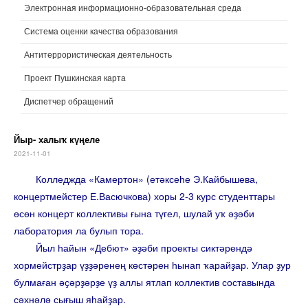
Электронная информационно-образовательная среда
Система оценки качества образования
Антитеррористическая деятельность
Проект Пушкинская карта
Диспетчер обращений
Йыр- халыҡ күңеле
2021-11-01
Колледжда «Камертон» (етәксеһе Э.Кайбышева,
концертмейстер Е.Васючкова) хоры 2-3 курс студенттары
өсөн концерт коллективы ғына түгел, шулай уҡ әҙәби
лаборатория ла булып тора.
Йыл һайын «Дебют» әҙәби проекты сиктәрендә
хормейстрҙар үҙҙәренең көстәрен һынап ҡарайҙар. Улар ҙур
булмаған әҫәрҙәрҙе үҙ аллы ятлап коллектив составында
сәхнәлә сығыш яһайҙар.