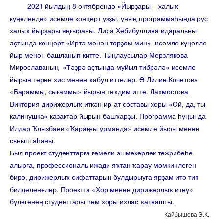
2021 йылдың 8 октябрендә «Йырҙары – халыҡ
күңелендә» исемле концерт уҙҙы, уның программаһында рус
халыҡ йырҙары яңғыраны. Лира Хәбибуллина идаралығы
аҫтында концерт «Иртә менән торҙом мин» исемле күңелле
йыр менән башланып китте. Тыңлаусылар Мерзлякова
Мирославаның «Тәҙрә аҫтында муйыл тибрәлә» исемле
йырын тәрән хис менән ҡабул иттеләр. Ә Лилиә Кочетова
«Бараммы, сығаммы» йырын тәҡдим итте. Лахмостова
Виктория дирижерлыҡ иткән ир-ат составы хоры «Ой, да, ты
калинушка» казактар йырын башҡарҙы. Программа һуңында
Илдар Ҡлызбаев «Ҡараңғы урманда» исемле йыры менән
сығыш яһаны.
Был проект студенттарға ғәмәли эшмәкәрлек тәжрибәһе
алырға, профессиональ ижади яҡтан ҡарау мөмкинлеген
бирә, дирижерлыҡ сифаттарын булдырыуға ярҙам итә тип
билдәләнеләр. Проектта «Хор менән дирижерлыҡ итеү»
бүлегенең студенттары һәм хоры ихлас ҡатнашты.
Кайбышева Э.К.