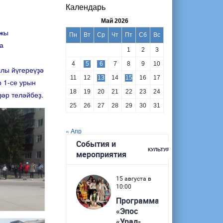
Календарь
Май 2026
джы
Пн
Вт
Ср
Чт
Пт
Сб
Вс
а
1
2
3
4
5
6
7
8
9
10
лы йүгереүҙә
11
12
13
14
15
16
17
 1-се урын
18
19
20
21
22
23
24
әр теләйбеҙ.
25
26
27
28
29
30
31
« Апр