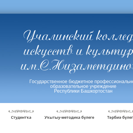
Учалинский колле
искусств и культу
им.С.Низаметдино
Государственное бюджетное профессиональн
образовательное учреждение
Республики Башкортостан
Студентҡа
Уҡытыу-методика бүлеге
Тәрбиә бүлег