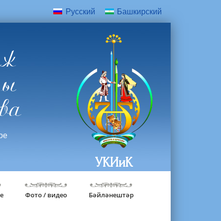
Русский
Башкирский
дж
ры
ва
ое
УКИиК
е
Фото / видео
Бәйләнештәр