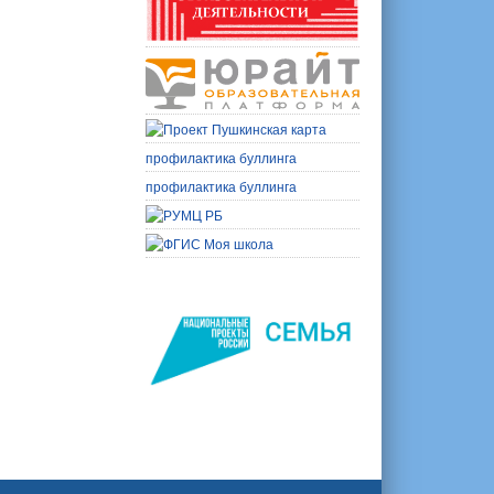
профилактика буллинга
профилактика буллинга