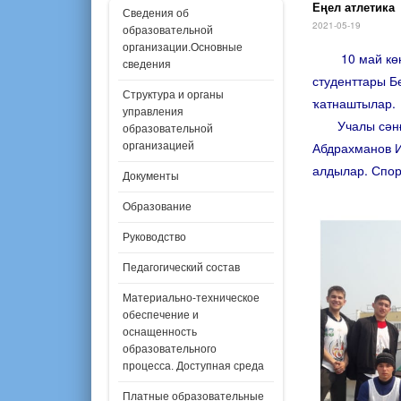
Еңел атлетика
Сведения об
2021-05-19
образовательной
организации.Основные
10 май көнө 
сведения
студенттары Б
Структура и органы
ҡатнаштылар.
управления
Учалы сәнғәт
образовательной
Абдрахманов И
организацией
алдылар. Спор
Документы
Образование
Руководство
Педагогический состав
Материально-техническое
обеспечение и
оснащенность
образовательного
процесса. Доступная среда
Платные образовательные