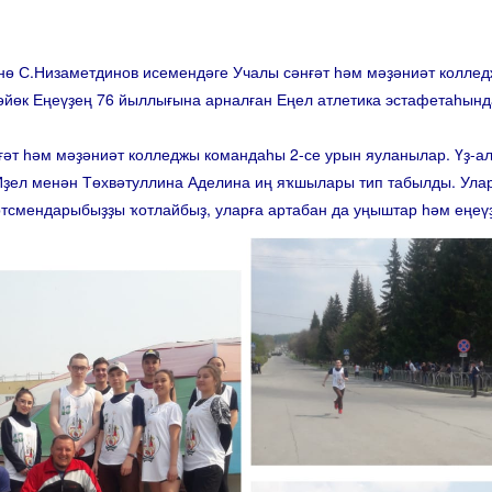
С.Низаметдинов исемендәге Учалы сәнғәт һәм мәҙәниәт колле
өйөк Еңеүҙең 76 йыллығына арналған Еңел атлетика эстафетаһынд
 һәм мәҙәниәт колледжы командаһы 2-се урын яуланылар. Үҙ-ал
ҙел менән Төхвәтуллина Аделина иң яҡшылары тип табылды. Улар
тсмендарыбыҙҙы ҡотлайбыҙ, уларға артабан да уңыштар һәм еңеүҙ